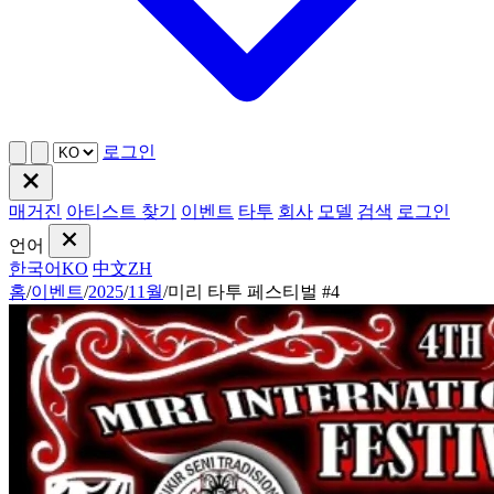
로그인
매거진
아티스트 찾기
이벤트
타투
회사
모델
검색
로그인
언어
한국어
KO
中文
ZH
홈
/
이벤트
/
2025
/
11월
/
미리 타투 페스티벌 #4