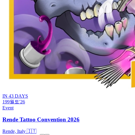
IN 43 DAYS
19
9월
토
'26
Event
Rende Tattoo Convention 2026
Rende, Italy 🇮🇹