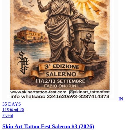
IN
35 DAYS
11
9월
금
'26
Event
Skin Art Tattoo Fest Salerno #3 (2026)