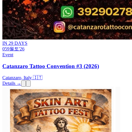
IN 29 DAYS
05
9월
토
'26
Event
Catanzaro Tattoo Convention #3 (2026)
Catanzaro, Italy 🇮🇹
Details →