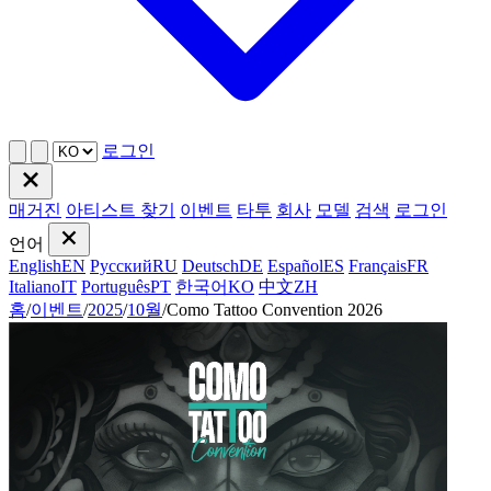
로그인
매거진
아티스트 찾기
이벤트
타투
회사
모델
검색
로그인
언어
English
EN
Русский
RU
Deutsch
DE
Español
ES
Français
FR
Italiano
IT
Português
PT
한국어
KO
中文
ZH
홈
/
이벤트
/
2025
/
10월
/
Como Tattoo Convention 2026