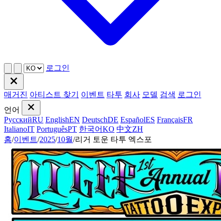
로그인
매거진
아티스트 찾기
이벤트
타투
회사
모델
검색
로그인
언어
Русский
RU
English
EN
Deutsch
DE
Español
ES
Français
FR
Italiano
IT
Português
PT
한국어
KO
中文
ZH
홈
/
이벤트
/
2025
/
10월
/
리거 토운 타투 엑스포