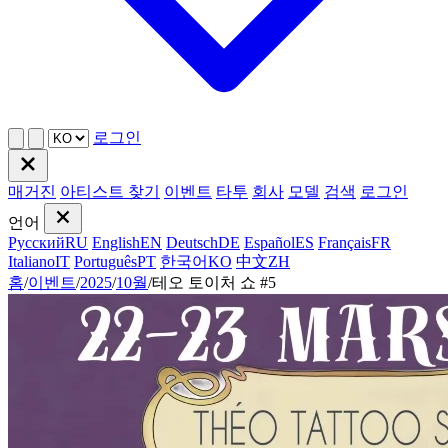
로그인
매거진
아티스트 찾기
이벤트
타투
회사
모델
검색
로그인
언어
Русский
RU
English
EN
Deutsch
DE
Español
ES
Français
FR
Italiano
IT
Português
PT
한국어
KO
中文
ZH
홈
/
이벤트
/
2025
/
10월
/
테오 토이처 쇼 #5