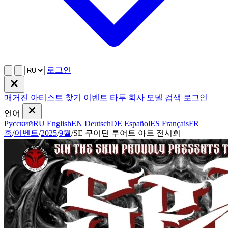
로그인
매거진
아티스트 찾기
이벤트
타투
회사
모델
검색
로그인
언어
Русский
RU
English
EN
Deutsch
DE
Español
ES
Français
FR
홈
/
이벤트
/
2025
/
9월
/
SE 쿠이던 투어트 아트 전시회