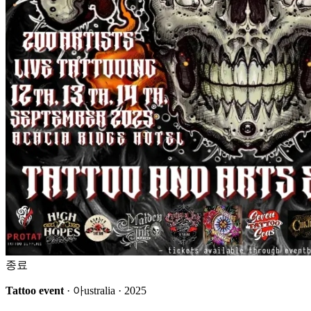
종료
Tattoo event
· 아ustralia · 2025