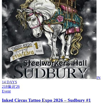
IN
14 DAYS
21
8월
금
'26
Event
Inked Circus Tattoo Expo 2026 – Sudbury #1