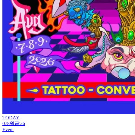
TODAY
07
8월
금
'26
Event