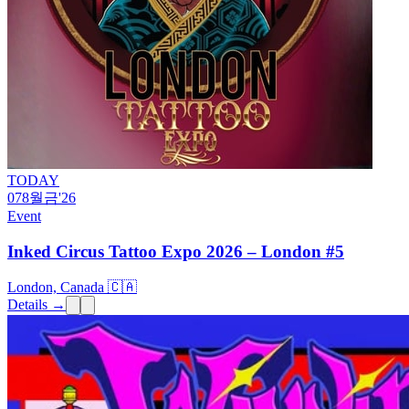
TODAY
07
8월
금
'26
Event
Inked Circus Tattoo Expo 2026 – London #5
London, Canada 🇨🇦
Details →