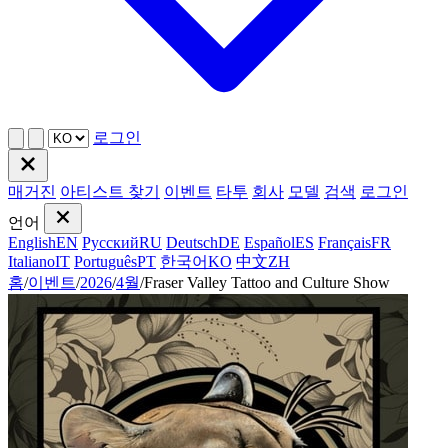
로그인
매거진
아티스트 찾기
이벤트
타투
회사
모델
검색
로그인
언어
English
EN
Русский
RU
Deutsch
DE
Español
ES
Français
FR
Italiano
IT
Português
PT
한국어
KO
中文
ZH
홈
/
이벤트
/
2026
/
4월
/
Fraser Valley Tattoo and Culture Show