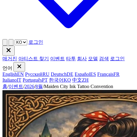
로그인
매거진
아티스트 찾기
이벤트
타투
회사
모델
검색
로그인
언어
English
EN
Русский
RU
Deutsch
DE
Español
ES
Français
FR
Italiano
IT
Português
PT
한국어
KO
中文
ZH
홈
/
이벤트
/
2026
/
8월
/
Maiden City Ink Tattoo Convention