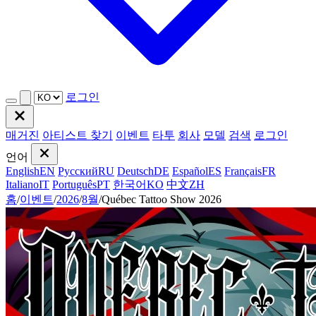
로그인
매거진
아티스트 찾기
이벤트
타투
회사
모델
검색
로그인
언어
English
EN
Русский
RU
Deutsch
DE
Español
ES
Français
FR
Italiano
IT
Português
PT
한국어
KO
中文
ZH
홈
/
이벤트
/
2026
/
8월
/
Québec Tattoo Show 2026