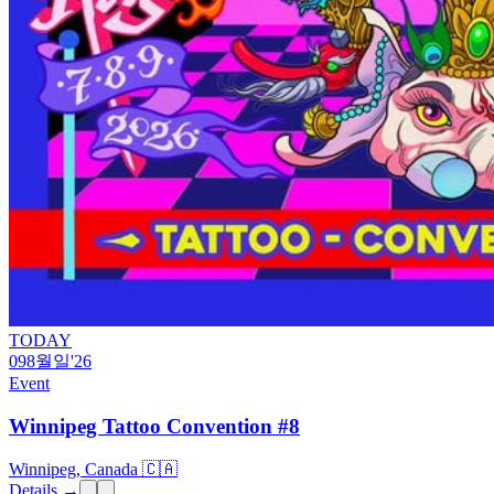
TODAY
09
8월
일
'26
Event
Winnipeg Tattoo Convention #8
Winnipeg, Canada 🇨🇦
Details →