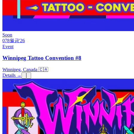
Soon
07
8월
금
'26
Event
Winnipeg Tattoo Convention #8
Winnipeg, Canada 🇨🇦
Details →