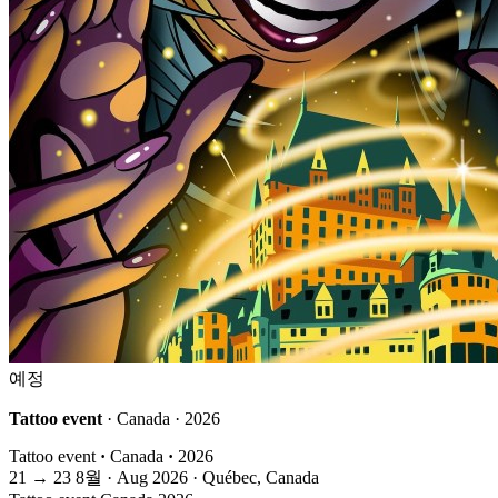
예정
Tattoo event
· Canada · 2026
Tattoo event
·
Canada
·
2026
21
→
23
8월 · Aug
2026 · Québec, Canada