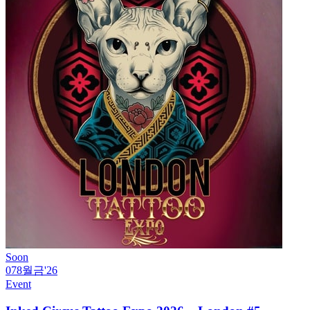
Soon
07
8월
금
'26
Event