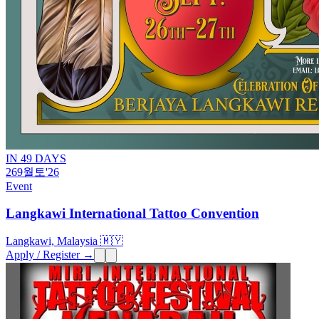
IN 49 DAYS
26
9월
토
'26
Event
Langkawi International Tattoo Convention
Langkawi, Malaysia 🇲🇾
Apply / Register →