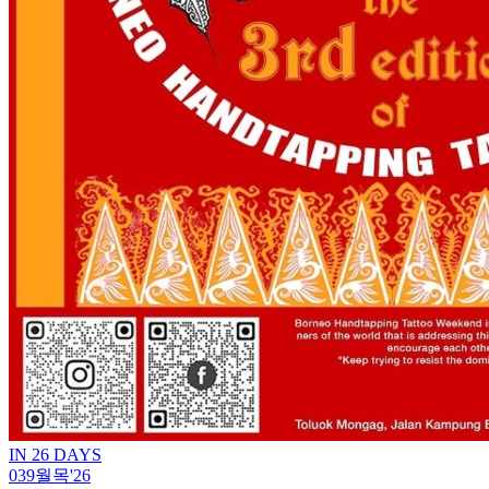
IN 26 DAYS
03
9월
목
'26