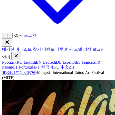
로그인
매거진
아티스트 찾기
이벤트
타투
회사
모델
검색
로그인
언어
Русский
RU
English
EN
Deutsch
DE
Español
ES
Français
FR
Italiano
IT
Português
PT
한국어
KO
中文
ZH
홈
/
이벤트
/
2026
/
7월
/
Malaysia International Tattoo Art Festival
(MITF)