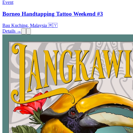
Event
Borneo Handtapping Tattoo Weekend #3
Bau Kuching, Malaysia 🇲🇾
Details →