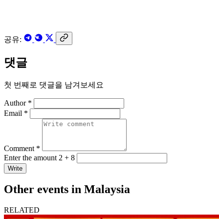
공유:
댓글
첫 번째로 댓글을 남겨보세요
Author *
Email *
Comment *
Enter the amount 2 + 8
Write
Other events in Malaysia
RELATED