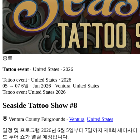
종료
Tattoo event
· United States · 2026
Tattoo event
·
United States
·
2026
05
→
07
6월 · Jun
2026 · Ventura, United States
Tattoo event
United States
2026
Seaside Tattoo Show #8
Ventura County Fairgrounds ·
Ventura
,
United States
일정 및 프로그램 2026년 6월 5일부터 7일까지 제8회 세아사이
드 투어 쇼가 열릴 예정입니다.