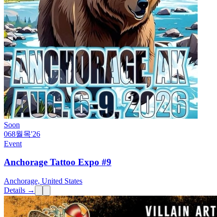
Soon
06
8월
목
'26
Event
Anchorage Tattoo Expo #9
Anchorage, United States
Details →