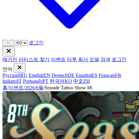
로그인
매거진
아티스트 찾기
이벤트
타투
회사
모델
검색
로그인
언어
Русский
RU
English
EN
Deutsch
DE
Español
ES
Français
FR
Italiano
IT
Português
PT
한국어
KO
中文
ZH
홈
/
이벤트
/
2026
/
6월
/
Seaside Tattoo Show #8