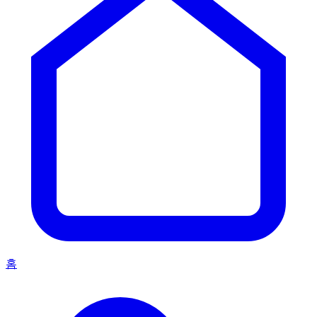
구독
뉴스레터 수신에 동의하며
개인정보처리방침
에 동의합니
다.
국제 타투 아트 매거진. 전 세계의 아티스트, 문화, 1,000,000개
이상의 독점 타투를 만나보세요.
매거진
매거진
인터뷰
트렌드
지식
탐색
타투이스트 찾기
모델
타투 아이디어
이벤트
스튜디오
회사
회사
소개
이용 약관
개인정보 처리방침
편집 정책 (EN)
광고 정책
(EN)
© 2026 iNKPPL Tattoo Magazine. 모든 권리 보유.
RU
EN
DE
ES
FR
IT
PT
KO
ZH