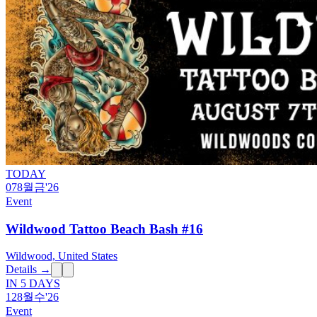
TODAY
07
8월
금
'26
Event
Wildwood Tattoo Beach Bash #16
Wildwood, United States
Details →