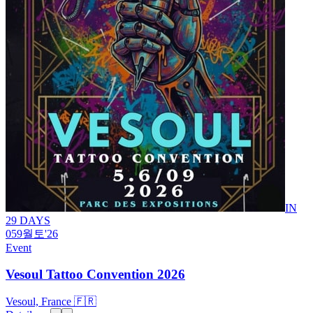
IN
29 DAYS
05
9월
토
'26
Event
Vesoul Tattoo Convention 2026
Vesoul, France 🇫🇷