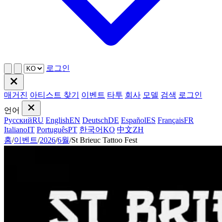
로그인
매거진
아티스트 찾기
이벤트
타투
회사
모델
검색
로그인
언어
Русский
RU
English
EN
Deutsch
DE
Español
ES
Français
FR
Italiano
IT
Português
PT
한국어
KO
中文
ZH
홈
/
이벤트
/
2026
/
6월
/
St Brieuc Tattoo Fest