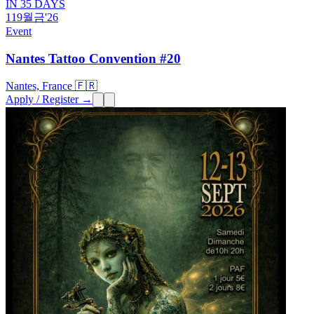
IN 35 DAYS
11
9월
금
'26
Event
Nantes Tattoo Convention #20
Nantes, France 🇫🇷
Apply / Register →