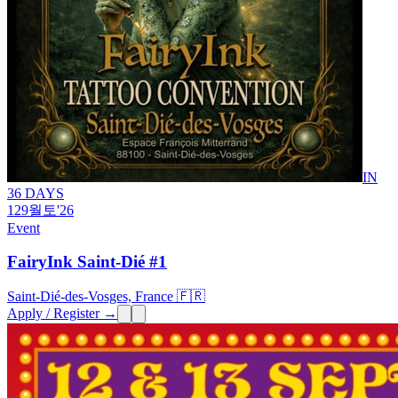
IN
36 DAYS
12
9월
토
'26
Event
FairyInk Saint-Dié #1
Saint-Dié-des-Vosges, France 🇫🇷
Apply / Register →