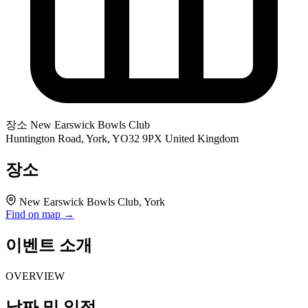
장소
New Earswick Bowls Club
Huntington Road, York, YO32 9PX United Kingdom
장소
New Earswick Bowls Club, York
Find on map →
이벤트 소개
OVERVIEW
날짜 및 일정