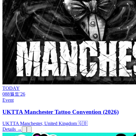
TODAY
08
8월
토
'26
Event
UKTTA Manchester Tattoo Convention (2026)
UKTTA Manchester, United Kingdom 🇬🇧
Details →