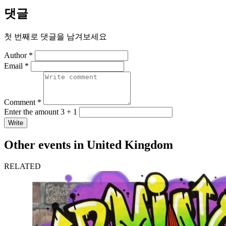
댓글
첫 번째로 댓글을 남겨보세요
Author *
Email *
Comment *
Enter the amount 3 + 1
Write
Other events in United Kingdom
RELATED