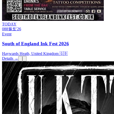
TODAY
08
8월
토
'26
Event
South of England Ink Fest 2026
Haywards Heath, United Kingdom 🇬🇧
Details →