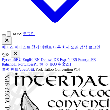
로그인
매거진
아티스트 찾기
이벤트
타투
회사
모델
검색
로그인
언어
Русский
RU
English
EN
Deutsch
DE
Español
ES
Français
FR
Italiano
IT
Português
PT
한국어
KO
中文
ZH
홈
/
이벤트
/
2026
/
6월
/
York Tattoo Convention #14