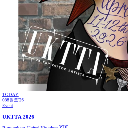
TODAY
08
8월
토
'26
Event
UKTTA 2026
Birmingham, United Kingdom 🇬🇧