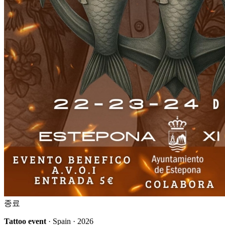
종료
Tattoo event
· Spain · 2026