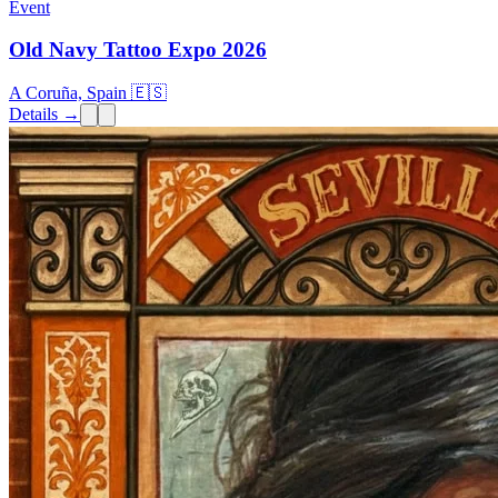
Event
Old Navy Tattoo Expo 2026
A Coruña, Spain 🇪🇸
Details →