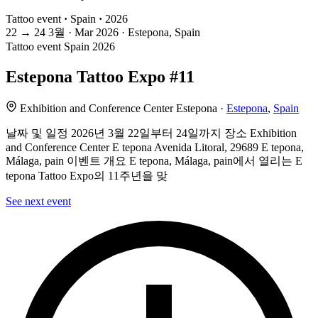
Tattoo event
·
Spain
·
2026
22
→
24
3월 · Mar
2026 · Estepona, Spain
Tattoo event
Spain
2026
Estepona Tattoo Expo #11
Exhibition and Conference Center Estepona ·
Estepona
,
Spain
날짜 및 일정 2026년 3월 22일부터 24일까지 장소 Exhibition
and Conference Center E tepona Avenida Litoral, 29689 E tepona,
Málaga, pain 이벤트 개요 E tepona, Málaga, pain에서 열리는 E
tepona Tattoo Expo의 11주년을 맞
See next event