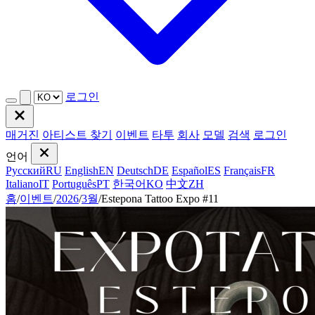
로그인
매거진
아티스트 찾기
이벤트
타투
회사
모델
검색
로그인
언어
Русский
RU
English
EN
Deutsch
DE
Español
ES
Français
FR
Italiano
IT
Português
PT
한국어
KO
中文
ZH
홈
/
이벤트
/
2026
/
3월
/
Estepona Tattoo Expo #11