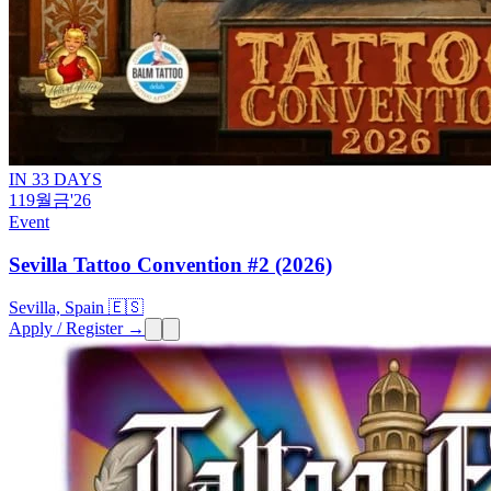
IN 33 DAYS
11
9월
금
'26
Event
Sevilla Tattoo Convention #2 (2026)
Sevilla, Spain 🇪🇸
Apply / Register →