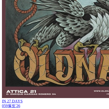
IN 27 DAYS
05
9월
토
'26