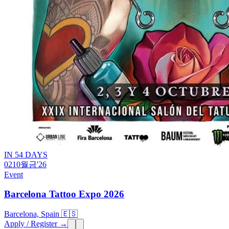
IN 54 DAYS
02
10월
금
'26
Event
Barcelona Tattoo Expo 2026
Barcelona, Spain 🇪🇸
Apply / Register →