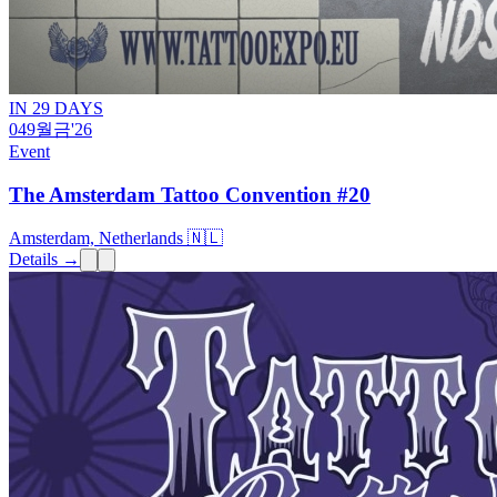
IN 29 DAYS
04
9월
금
'26
Event
The Amsterdam Tattoo Convention #20
Amsterdam, Netherlands 🇳🇱
Details →