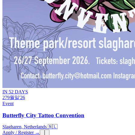
IN 52 DAYS
27
9월
일
'26
Event
Butterfly City Tattoo Convention
Slagharen, Netherlands 🇳🇱
Apply / Register →