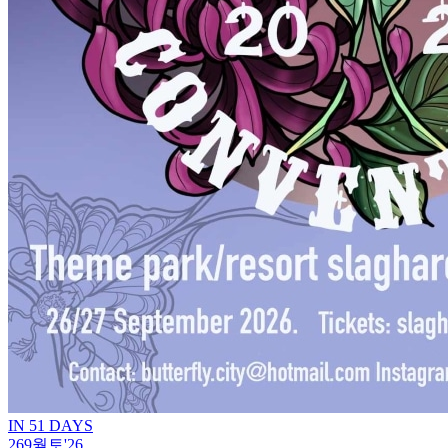
IN 51 DAYS
26
9월
토
'26