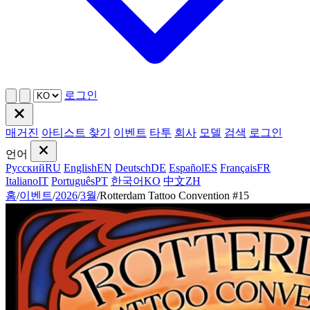
로그인
매거진
아티스트 찾기
이벤트
타투
회사
모델
검색
로그인
언어
Русский
RU
English
EN
Deutsch
DE
Español
ES
Français
FR
Italiano
IT
Português
PT
한국어
KO
中文
ZH
홈
/
이벤트
/
2026
/
3월
/
Rotterdam Tattoo Convention #15