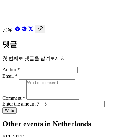
공유:
댓글
첫 번째로 댓글을 남겨보세요
Author *
Email *
Comment *
Enter the amount 7 + 5
Write
Other events in Netherlands
RELATED