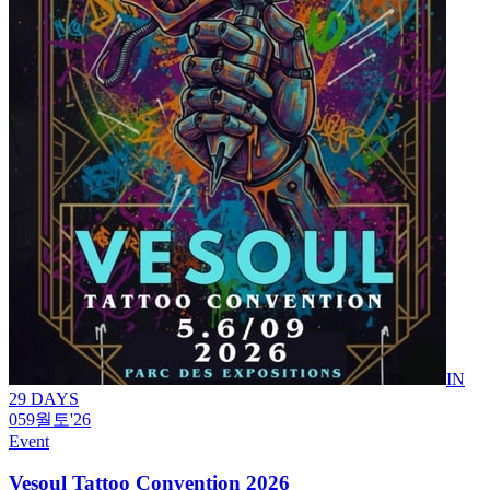
IN
29 DAYS
05
9월
토
'26
Event
Vesoul Tattoo Convention 2026