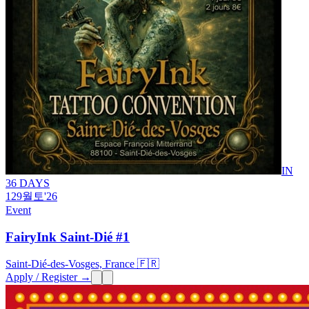
IN
36 DAYS
12
9월
토
'26
Event
FairyInk Saint-Dié #1
Saint-Dié-des-Vosges, France 🇫🇷
Apply / Register →