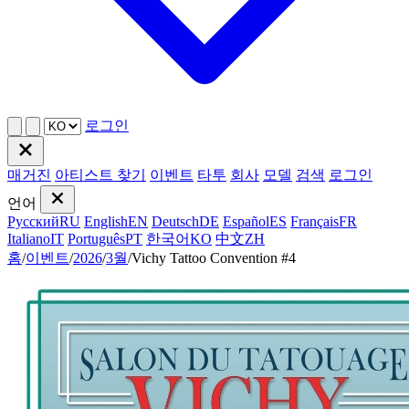
로그인
매거진
아티스트 찾기
이벤트
타투
회사
모델
검색
로그인
언어
Русский
RU
English
EN
Deutsch
DE
Español
ES
Français
FR
Italiano
IT
Português
PT
한국어
KO
中文
ZH
홈
/
이벤트
/
2026
/
3월
/
Vichy Tattoo Convention #4