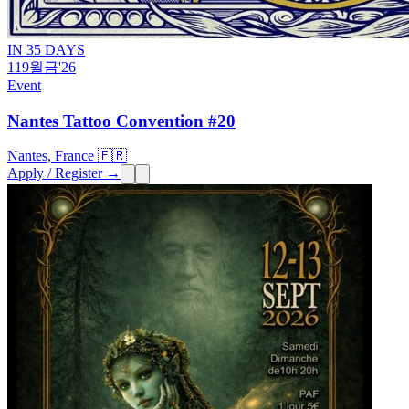
IN 35 DAYS
11
9월
금
'26
Event
Nantes Tattoo Convention #20
Nantes, France 🇫🇷
Apply / Register →