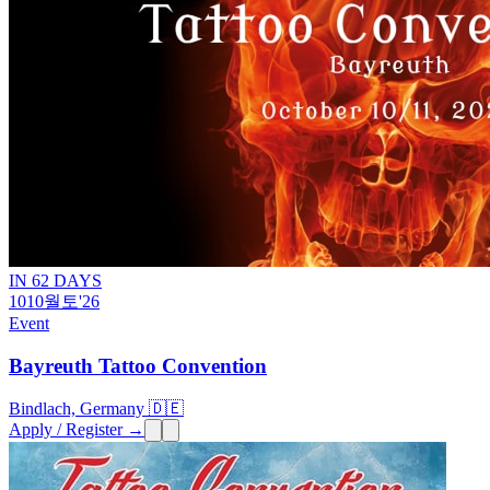
IN 62 DAYS
10
10월
토
'26
Event
Bayreuth Tattoo Convention
Bindlach, Germany 🇩🇪
Apply / Register →