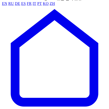
EN
RU
DE
ES
FR
IT
PT
KO
ZH