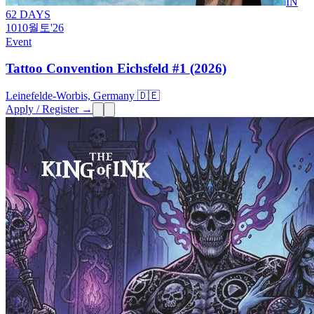
IN
62 DAYS
10
10월
토
'26
Event
Tattoo Convention Eichsfeld #1 (2026)
Leinefelde-Worbis, Germany 🇩🇪
Apply / Register →