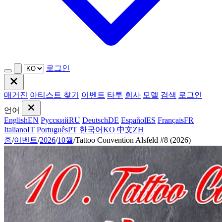
로그인
매거진
아티스트 찾기
이벤트
타투
회사
모델
검색
로그인
언어
English
EN
Русский
RU
Deutsch
DE
Español
ES
Français
FR
Italiano
IT
Português
PT
한국어
KO
中文
ZH
홈
/
이벤트
/
2026
/
10월
/
Tattoo Convention Alsfeld #8 (2026)