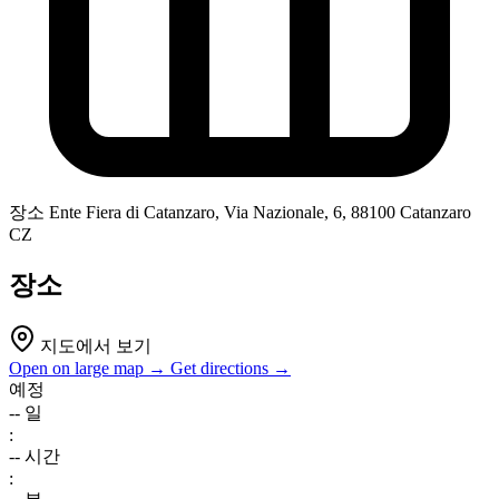
장소
Ente Fiera di Catanzaro, Via Nazionale, 6, 88100 Catanzaro
CZ
장소
지도에서 보기
Open on large map →
Get directions →
예정
--
일
:
--
시간
: