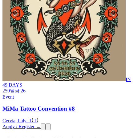
IN
49 DAYS
25
9월
금
'26
Event
MiMa Tattoo Convention #8
Cervia, Italy 🇮🇹
Apply / Register →