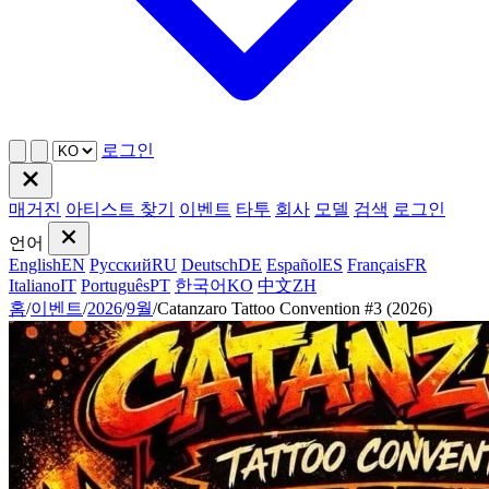
로그인
매거진
아티스트 찾기
이벤트
타투
회사
모델
검색
로그인
언어
English
EN
Русский
RU
Deutsch
DE
Español
ES
Français
FR
Italiano
IT
Português
PT
한국어
KO
中文
ZH
홈
/
이벤트
/
2026
/
9월
/
Catanzaro Tattoo Convention #3 (2026)