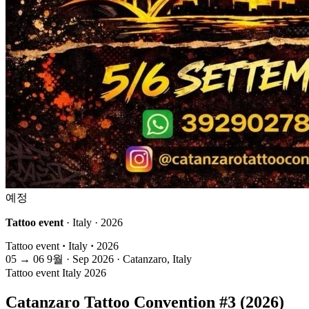
예정
Tattoo event
· Italy · 2026
Tattoo event
·
Italy
·
2026
05
→
06
9월 · Sep
2026 · Catanzaro, Italy
Tattoo event
Italy
2026
Catanzaro Tattoo Convention #3 (2026)