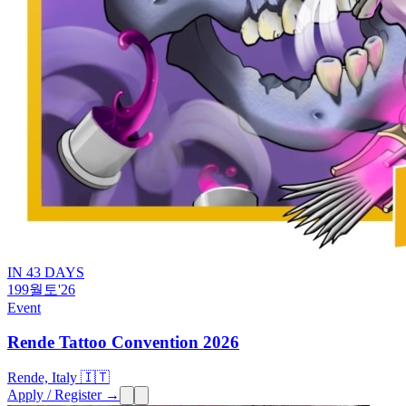
IN 43 DAYS
19
9월
토
'26
Event
Rende Tattoo Convention 2026
Rende, Italy 🇮🇹
Apply / Register →