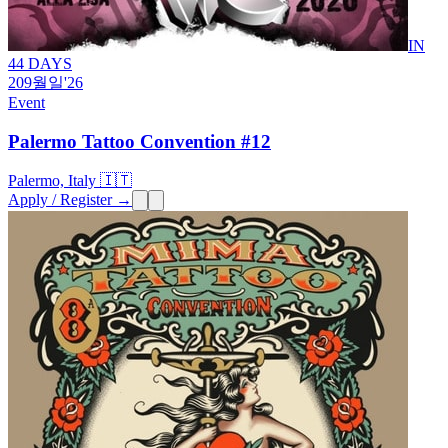
IN
44 DAYS
20
9월
일
'26
Event
Palermo Tattoo Convention #12
Palermo, Italy 🇮🇹
Apply / Register →