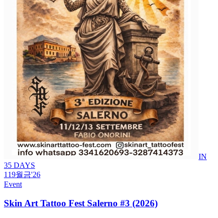
IN
35 DAYS
11
9월
금
'26
Event
Skin Art Tattoo Fest Salerno #3 (2026)