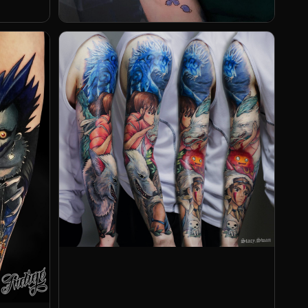
Оксана Панова
Анастасия Лебедева