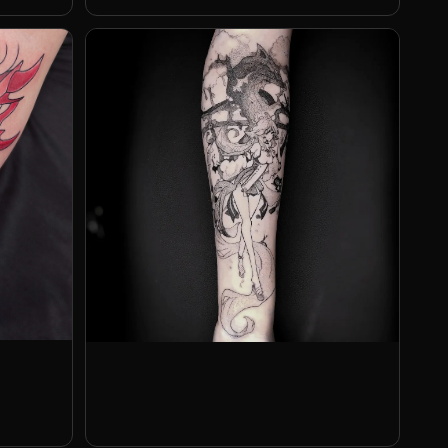
Станислав @andron_tatt