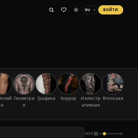
ВОЙТИ
йнлай
Геометри
Графика
Хоррор
Иллюстр
Японская
Летте
н
я
ативная
г
КОЛ.
4