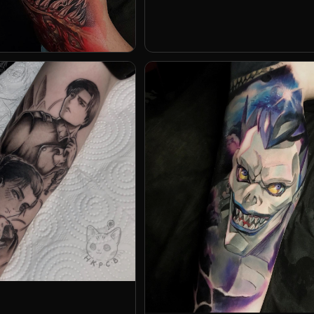
Павел Верцебовский
енко
ов