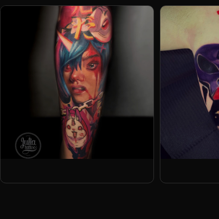
EKYS ONE
Полина Смет
Julia Prozorova
Юлия Штиль