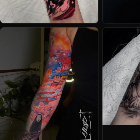
Vadik Nevadik
Роман Захарч
Артём Некрас