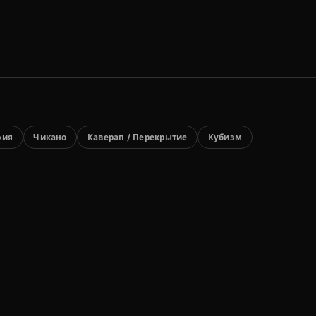
фия
Чикано
Каверап / Перекрытие
Кубизм