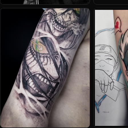
Дарья Бавер
L.E.A.ink|Ломова Екатерина