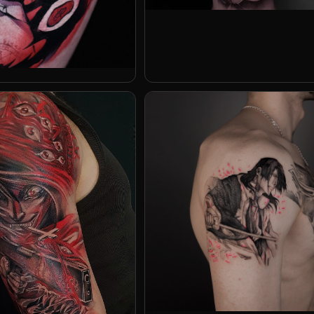
Stanislav Poryadkov
 Dare