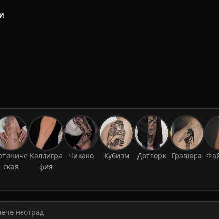
ЛИ
отаниче
Каллигра
Чикано
Кубизм
Дотворк
Гравюра
Фа
ская
фия