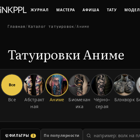
ЖУРНАЛ
МАСТЕРА
АФИША
ТАТУ
МОДЕ
Главная
/
Каталог татуировок
/
Аниме
Татуировки Аниме
Все
Все
Абстракт
Аниме
Биомехан
Чёрно-
Блэкворк
Б
ная
ика
серая
ФИЛЬТРЫ
1