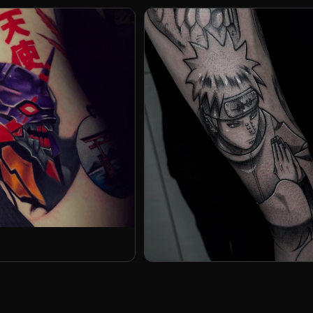
анина
ман
Вадим Рассказов