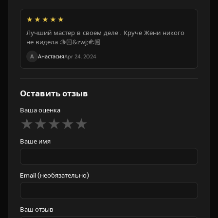
★★★★★
Лучший мастер в своем деле . Круче Жени никого
не видела 🫱🏻&zwj;🫲🏼
А
Анастасия
Apr 24, 2024
Оставить отзыв
Ваша оценка
★
★
★
★
★
Ваше имя
Email (необязательно)
Ваш отзыв