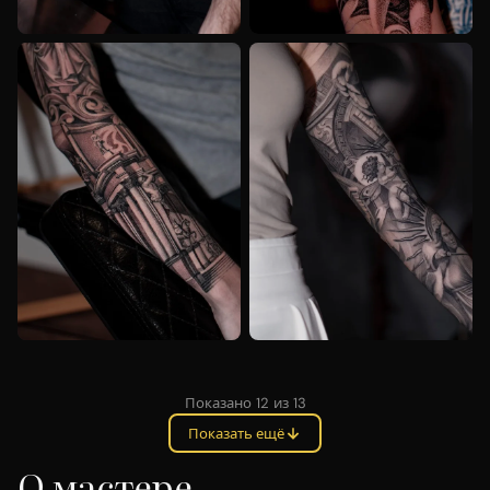
BLACK_AND_GREY
BLACK_AND_GREY
REALISM
Показано 12 из 13
Показать ещё
О мастере