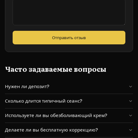
Отправить отзыв
Часто задаваемые вопросы
Нужен ли депозит?
Свяжитесь с мастером напрямую для уточнения условий
Сколько длится типичный сеанс?
оплаты.
Продолжительность зависит от размера проекта. Большинство
Используете ли вы обезболивающий крем?
сеансов длятся 2-6 часов.
Уточните у мастера варианты обезболивания на консультации.
Делаете ли вы бесплатную коррекцию?