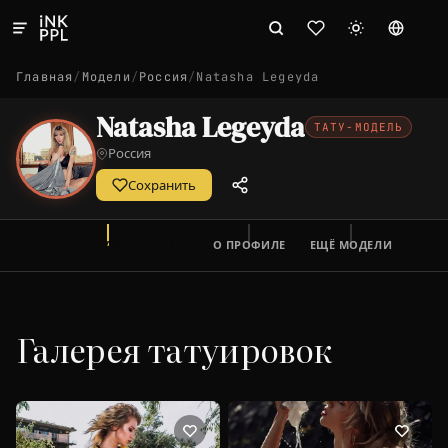
Главная
/
Модели
/
Россия
/
Natasha Legeyda
Natasha Legeyda
ТАТУ-МОДЕЛЬ
Россия
Сохранить
ГАЛЕРЕЯ ТАТУИРОВОК (20)
О ПРОФИЛЕ
ЕЩЁ МОДЕЛИ
Галерея татуировок