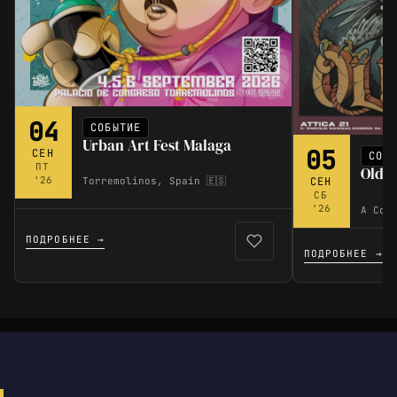
04
СОБЫТИЕ
Urban Art Fest Malaga
05
СЕН
СОБ
ПТ
Old N
'26
Torremolinos, Spain 🇪🇸
СЕН
СБ
'26
A Coru
ПОДРОБНЕЕ →
ПОДРОБНЕЕ →