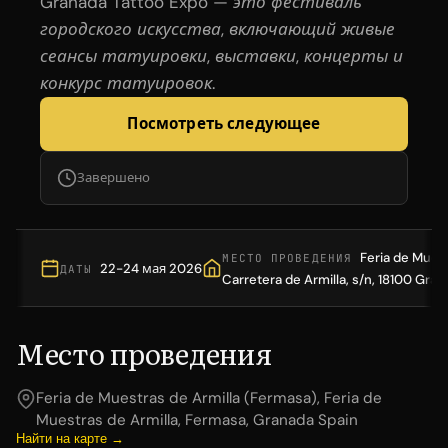
Granada Tattoo Expo — это фестиваль
городского искусства, включающий живые
сеансы татуировки, выставки, концерты и
конкурс татуировок.
Посмотреть следующее
Завершено
Feria de Muest
МЕСТО ПРОВЕДЕНИЯ
22-24 мая 2026
ДАТЫ
Carretera de Armilla, s/n, 18100 Gra
Место проведения
Feria de Muestras de Armilla (Fermasa), Feria de
Muestras de Armilla, Fermasa, Granada Spain
Найти на карте →