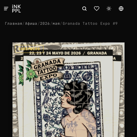
Главная
/
Афиша
/
2026
/
мая
/
Granada Tattoo Expo #9
ЗАВЕРШЕНО