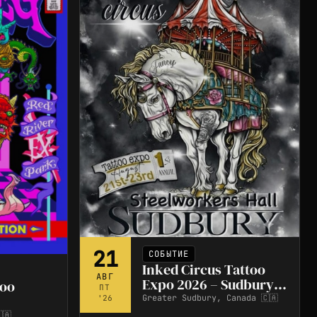
21
СОБЫТИЕ
Inked Circus Tattoo
АВГ
Expo 2026 – Sudbury
too
ПТ
#1
Greater Sudbury, Canada 🇨🇦
'26
🇦