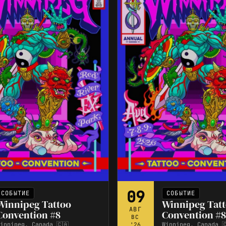
09
СОБЫТИЕ
СОБЫТИЕ
Winnipeg Tattoo
Winnipeg Tat
АВГ
Convention #8
Convention #8
ВС
innipeg, Canada 🇨🇦
Winnipeg, Canada 
'26