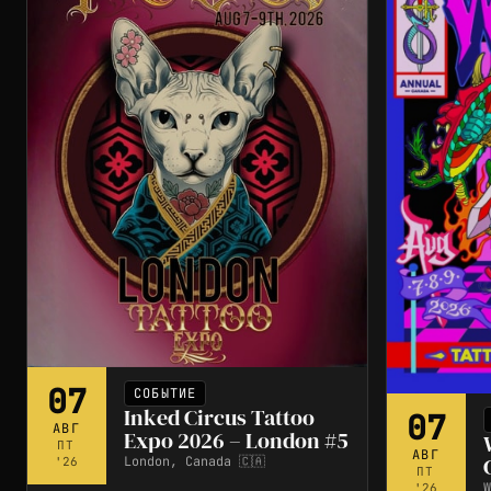
07
СОБЫТИЕ
Inked Circus Tattoo
07
АВГ
Expo 2026 – London #5
ПТ
АВГ
London, Canada 🇨🇦
'26
ПТ
W
'26