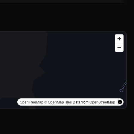
OpenFreeMap
© OpenMapTiles
Data from
OpenStreetMap