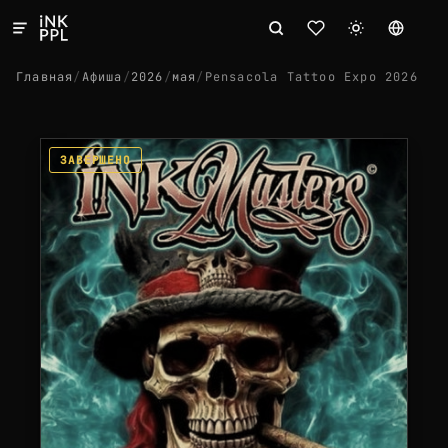
Главная
/
Афиша
/
2026
/
мая
/
Pensacola Tattoo Expo 2026
ЗАВЕРШЕНО