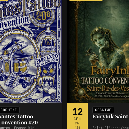
12
СОБЫТИЕ
СОБЫТИЕ
Nantes Tattoo
FairyInk Saint
СЕН
Convention #20
СБ
antes, France 🇫🇷
Saint-Dié-des-Vosg
'26