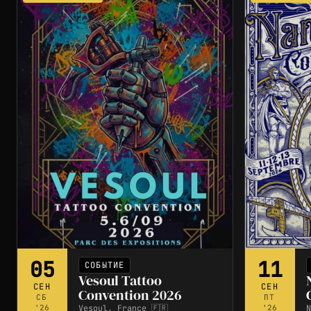
05
11
СОБЫТИЕ
Vesoul Tattoo
СЕН
СЕН
Convention 2026
СБ
ПТ
Vesoul, France 🇫🇷
N
'26
'26