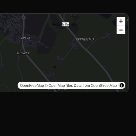
OpenFreeMap
© OpenMapTiles
Data from
OpenStreetMap