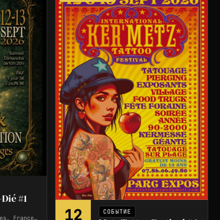
-Dié #1
12
СОБЫТИЕ
es, France