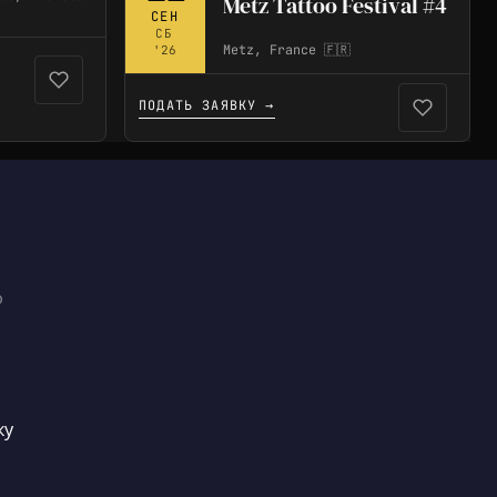
Metz Tattoo Festival #4
СЕН
СБ
Metz, France 🇫🇷
'26
ПОДАТЬ ЗАЯВКУ →
ю
ку