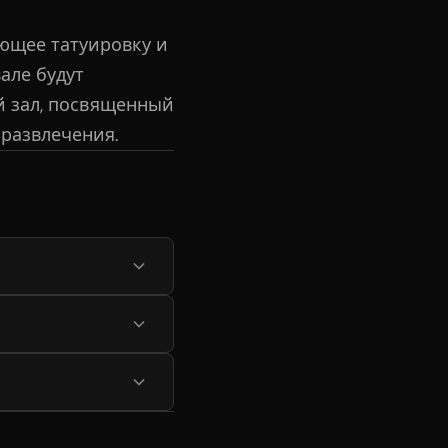
яющее татуировку и
але будут
й зал, посвященный
 развлечения.