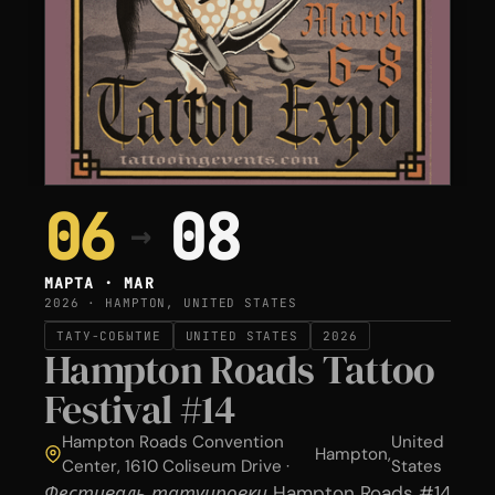
06
08
→
МАРТА · MAR
2026 · HAMPTON, UNITED STATES
ТАТУ-СОБЫТИЕ
UNITED STATES
2026
Hampton Roads Tattoo
Festival #14
Hampton Roads Convention
United
Hampton
,
Center, 1610 Coliseum Drive ·
States
Фестиваль татуировки Hampton Roads #14