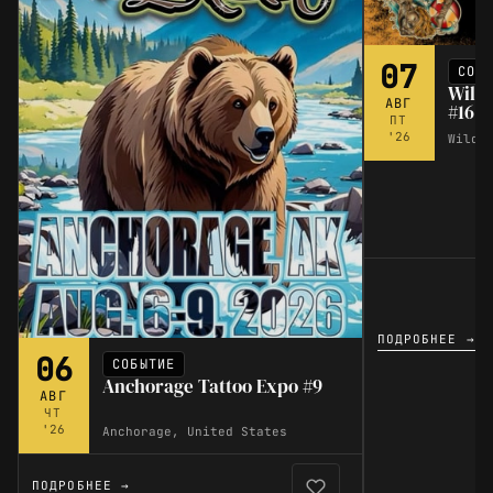
07
СОБ
Wild
АВГ
#16
ПТ
'26
Wildw
ПОДРОБНЕЕ →
06
СОБЫТИЕ
Anchorage Tattoo Expo #9
АВГ
ЧТ
'26
Anchorage, United States
ПОДРОБНЕЕ →