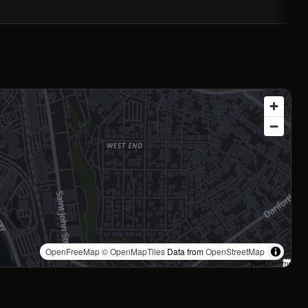
OpenFreeMap
© OpenMapTiles
Data from
OpenStreetMap