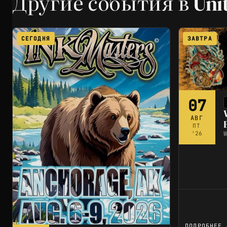
Другие события в Unit
СЕГОДНЯ
ЗАВТРА
07
АВГ
ПТ
W
'26
ПОДРОБНЕЕ 