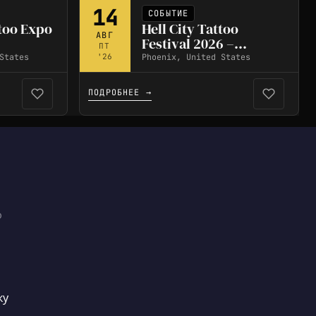
14
СОБЫТИЕ
too Expo
Hell City Tattoo
АВГ
Festival 2026 –
ПТ
Phoenix
States
Phoenix, United States
'26
ПОДРОБНЕЕ →
ю
ку