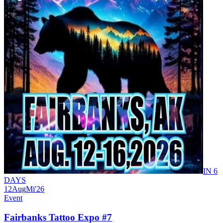
IN 6
DAYS
12
Aug
Mi
'26
Event
Fairbanks Tattoo Expo #7