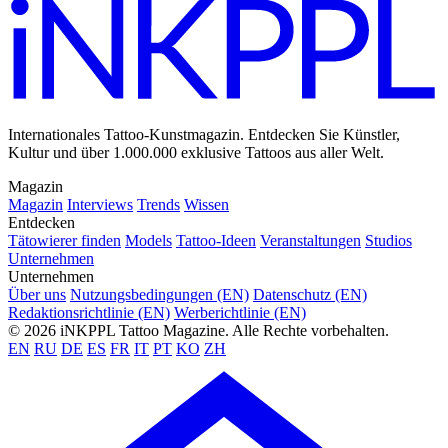
Internationales Tattoo-Kunstmagazin. Entdecken Sie Künstler,
Kultur und über 1.000.000 exklusive Tattoos aus aller Welt.
Magazin
Magazin
Interviews
Trends
Wissen
Entdecken
Tätowierer finden
Models
Tattoo-Ideen
Veranstaltungen
Studios
Unternehmen
Unternehmen
Über uns
Nutzungsbedingungen (EN)
Datenschutz (EN)
Redaktionsrichtlinie (EN)
Werberichtlinie (EN)
© 2026 iNKPPL Tattoo Magazine. Alle Rechte vorbehalten.
EN
RU
DE
ES
FR
IT
PT
KO
ZH