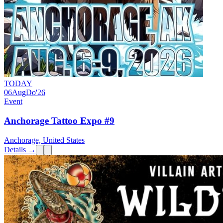
TODAY
06
Aug
Do
'26
Event
Anchorage Tattoo Expo #9
Anchorage, United States
Details →