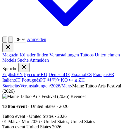
Anmelden
Magazin
Künstler finden
Veranstaltungen
Tattoos
Unternehmen
Models
Suche
Anmelden
Sprache
English
EN
Русский
RU
Deutsch
DE
Español
ES
Français
FR
Italiano
IT
Português
PT
한국어
KO
中文
ZH
Startseite
/
Veranstaltungen
/
2026
/
März
/
Maine Tattoo Arts Festival
(2026)
Beendet
Tattoo event
· United States · 2026
Tattoo event
·
United States
·
2026
01
März · Mar
2026 · United States, United States
Tattoo event
United States
2026