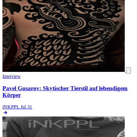
Interview
Pavel Gusarov: Skytischer Tierstil auf lebendigem
Körper
iNKPPL
Jul 31