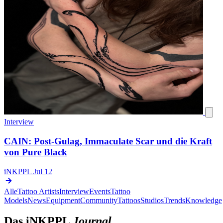
Interview
CAIN: Post-Gulag, Immaculate Scar und die Kraft
von Pure Black
iNKPPL
Jul 12
Alle
Tattoo Artists
Interview
Events
Tattoo
Models
News
Equipment
Community
Tattoos
Studios
Trends
Knowledge
Das iNKPPL
Journal