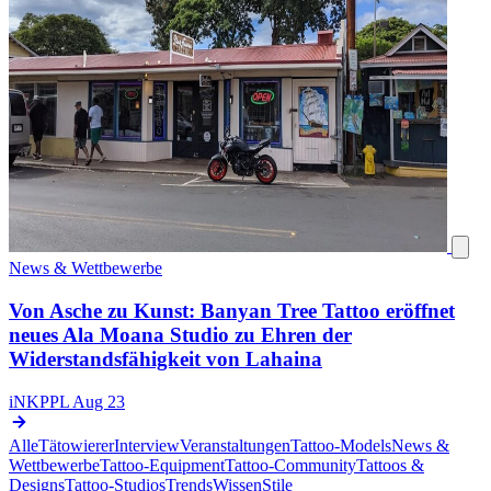
News & Wettbewerbe
Von Asche zu Kunst: Banyan Tree Tattoo eröffnet
neues Ala Moana Studio zu Ehren der
Widerstandsfähigkeit von Lahaina
iNKPPL
Aug 23
Alle
Tätowierer
Interview
Veranstaltungen
Tattoo-Models
News &
Wettbewerbe
Tattoo-Equipment
Tattoo-Community
Tattoos &
Designs
Tattoo-Studios
Trends
Wissen
Stile