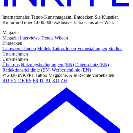
Internationales Tattoo-Kunstmagazin. Entdecken Sie Künstler,
Kultur und über 1.000.000 exklusive Tattoos aus aller Welt.
Magazin
Magazin
Interviews
Trends
Wissen
Entdecken
Tätowierer finden
Models
Tattoo-Ideen
Veranstaltungen
Studios
Unternehmen
Unternehmen
Über uns
Nutzungsbedingungen (EN)
Datenschutz (EN)
Redaktionsrichtlinie (EN)
Werberichtlinie (EN)
© 2026 iNKPPL Tattoo Magazine. Alle Rechte vorbehalten.
RU
EN
DE
ES
FR
IT
PT
KO
ZH