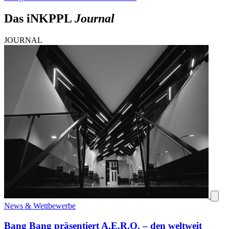
Das iNKPPL
Journal
JOURNAL
News & Wettbewerbe
Bang Bang präsentiert A.E.R.O. – den weltweit