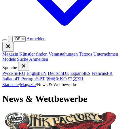
Anmelden
Magazin
Künstler finden
Veranstaltungen
Tattoos
Unternehmen
Models
Suche
Anmelden
Sprache
Русский
RU
English
EN
Deutsch
DE
Español
ES
Français
FR
Italiano
IT
Português
PT
한국어
KO
中文
ZH
Startseite
/
Magazin
/
News & Wettbewerbe
News & Wettbewerbe