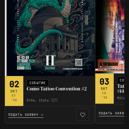
03
СОБ
02
СОБЫТИЕ
Tatua
Como Tattoo Convention #2
ОКТ
#14
ОКТ
СБ
ПТ
'26
Milano
'26
Erba, Italy 🇮🇹
ПОДАТЬ ЗАЯВКУ
ПОДАТЬ ЗАЯВКУ →