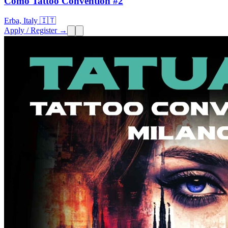
Como Tattoo Convention #2
Erba, Italy 🇮🇹
Apply / Register →