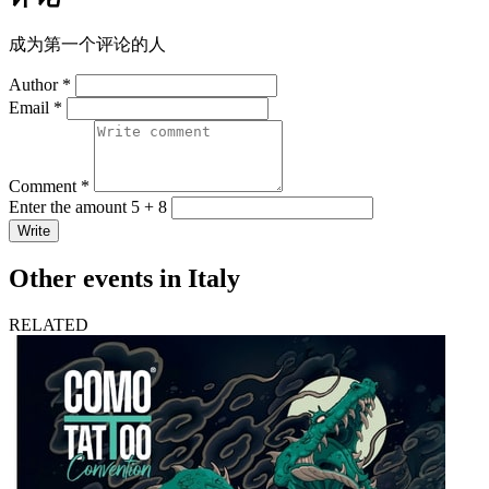
成为第一个评论的人
Author *
Email *
Comment *
Enter the amount 5 + 8
Write
Other events in Italy
RELATED