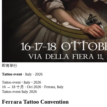
即将举行
Tattoo event
· Italy · 2026
Tattoo event
·
Italy
·
2026
16
→
18
十月 · Oct
2026 · Ferrara, Italy
Tattoo event
Italy
2026
Ferrara Tattoo Convention