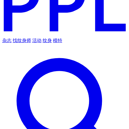
杂志
找纹身师
活动
纹身
模特