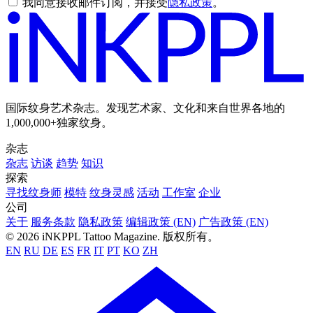
我同意接收邮件订阅，并接受
隐私政策
。
国际纹身艺术杂志。发现艺术家、文化和来自世界各地的
1,000,000+独家纹身。
杂志
杂志
访谈
趋势
知识
探索
寻找纹身师
模特
纹身灵感
活动
工作室
企业
公司
关于
服务条款
隐私政策
编辑政策 (EN)
广告政策 (EN)
© 2026 iNKPPL Tattoo Magazine. 版权所有。
EN
RU
DE
ES
FR
IT
PT
KO
ZH