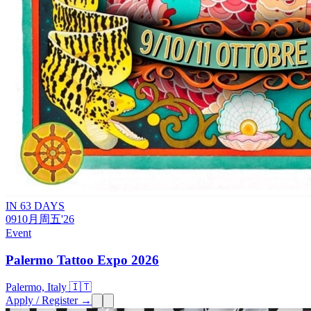
IN 63 DAYS
09
10月
周五
'26
Event
Palermo Tattoo Expo 2026
Palermo, Italy 🇮🇹
Apply / Register →