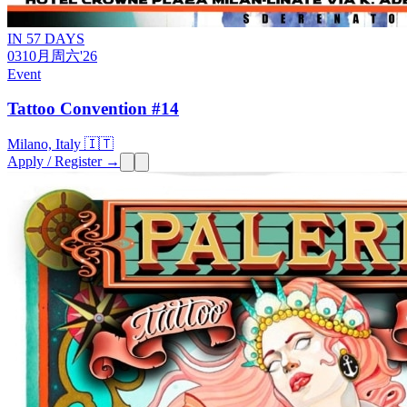
IN 57 DAYS
03
10月
周六
'26
Event
Tattoo Convention #14
Milano, Italy 🇮🇹
Apply / Register →