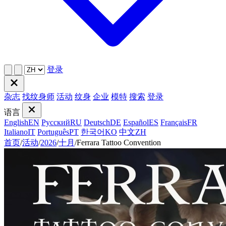
登录
杂志
找纹身师
活动
纹身
企业
模特
搜索
登录
语言
English
EN
Русский
RU
Deutsch
DE
Español
ES
Français
FR
Italiano
IT
Português
PT
한국어
KO
中文
ZH
首页
/
活动
/
2026
/
十月
/
Ferrara Tattoo Convention