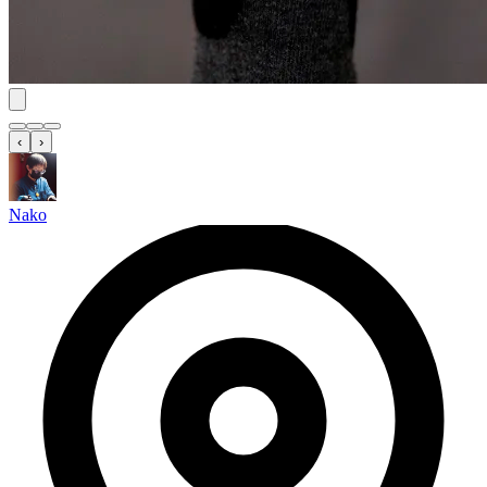
‹
›
Nako