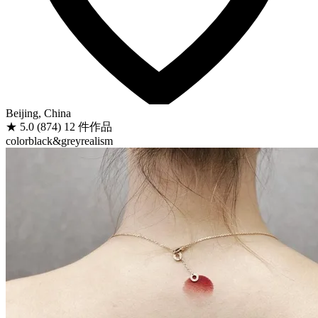
Beijing, China
★
5.0
(874)
12 件作品
color
black&grey
realism