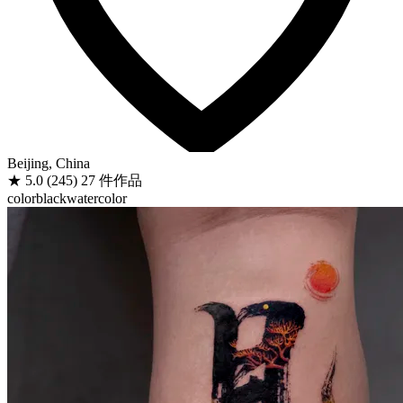
Beijing, China
★
5.0
(245)
27 件作品
color
black
watercolor