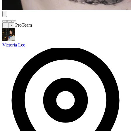
ProTeam
‹
›
Victoria Lee