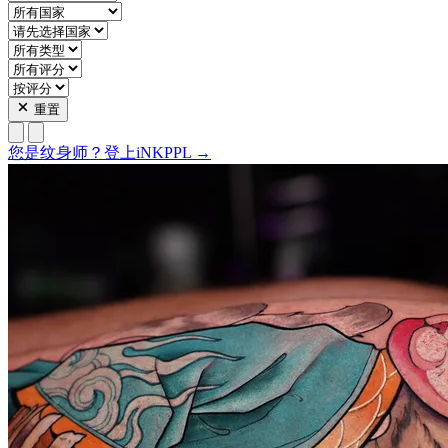
重置
您是纹身师？登上iNKPPL →