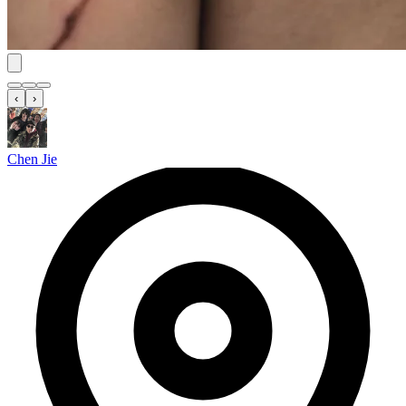
‹
›
Chen Jie