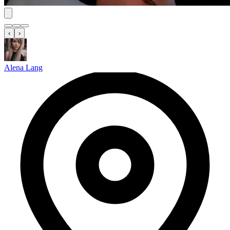
‹
›
Alena Lang