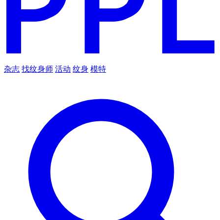
杂志
找纹身师
活动
纹身
模特