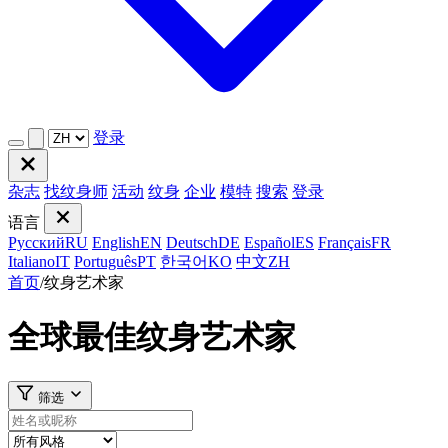
登录
杂志
找纹身师
活动
纹身
企业
模特
搜索
登录
语言
Русский
RU
English
EN
Deutsch
DE
Español
ES
Français
FR
Italiano
IT
Português
PT
한국어
KO
中文
ZH
首页
/
纹身艺术家
全球最佳纹身艺术家
筛选