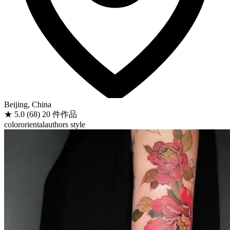
Beijing, China
★
5.0
(68)
20 件作品
color
oriental
authors style