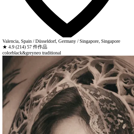
Valencia, Spain / Düsseldorf, Germany / Singapore, Singapore
★
4.9
(214)
57 件作品
color
black&grey
neo traditional