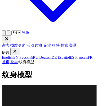
登录
杂志
找纹身师
活动
纹身
企业
模特
搜索
登录
语言
English
EN
Русский
RU
Deutsch
DE
Español
ES
Français
FR
首页
/
杂志
/
纹身模型
纹身模型