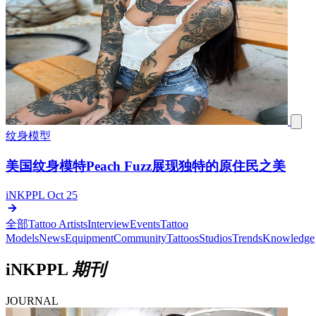
纹身模型
美国纹身模特Peach Fuzz展现独特的原住民之美
iNKPPL
Oct 25
全部
Tattoo Artists
Interview
Events
Tattoo
Models
News
Equipment
Community
Tattoos
Studios
Trends
Knowledge
iNKPPL
期刊
JOURNAL