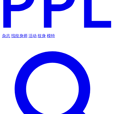
杂志
找纹身师
活动
纹身
模特