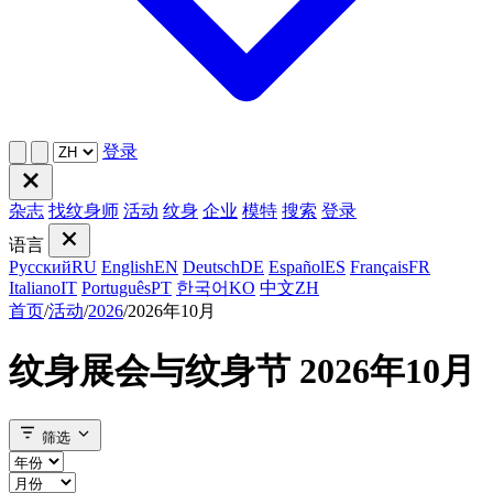
登录
杂志
找纹身师
活动
纹身
企业
模特
搜索
登录
语言
Русский
RU
English
EN
Deutsch
DE
Español
ES
Français
FR
Italiano
IT
Português
PT
한국어
KO
中文
ZH
首页
/
活动
/
2026
/
2026年10月
纹身展会与纹身节 2026年10月
筛选