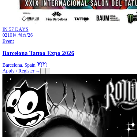
IN 57 DAYS
02
10月
周五
'26
Event
Barcelona Tattoo Expo 2026
Barcelona, Spain 🇪🇸
Apply / Register →