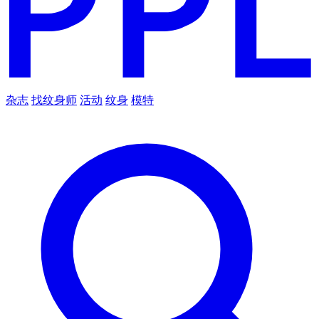
杂志
找纹身师
活动
纹身
模特