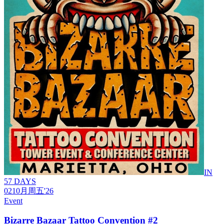
IN
57 DAYS
02
10月
周五
'26
Event
Bizarre Bazaar Tattoo Convention #2