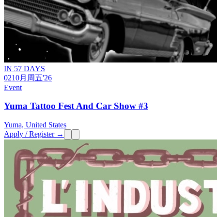
IN 57 DAYS
02
10月
周五
'26
Event
Yuma Tattoo Fest And Car Show #3
Yuma, United States
Apply / Register →