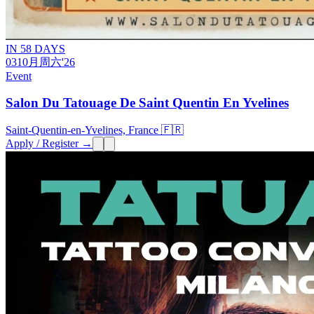
IN 58 DAYS
03
10月
周六
'26
Event
Salon Du Tatouage De Saint Quentin En Yvelines
Saint-Quentin-en-Yvelines, France 🇫🇷
Apply / Register →