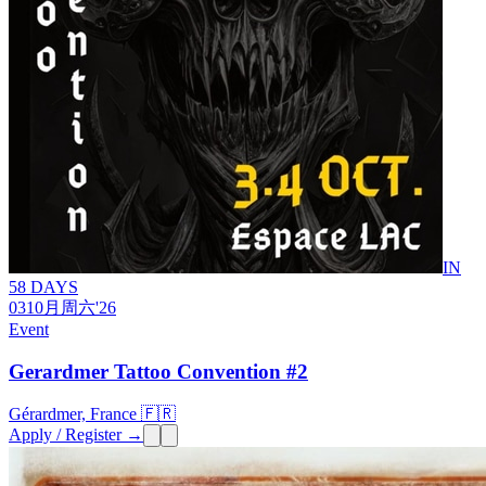
IN
58 DAYS
03
10月
周六
'26
Event
Gerardmer Tattoo Convention #2
Gérardmer, France 🇫🇷
Apply / Register →