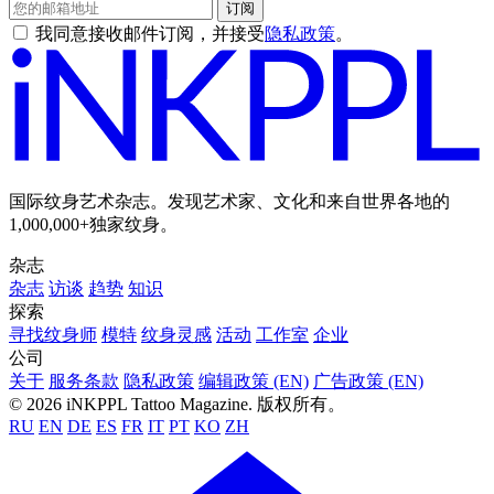
订阅
我同意接收邮件订阅，并接受
隐私政策
。
国际纹身艺术杂志。发现艺术家、文化和来自世界各地的
1,000,000+独家纹身。
杂志
杂志
访谈
趋势
知识
探索
寻找纹身师
模特
纹身灵感
活动
工作室
企业
公司
关于
服务条款
隐私政策
编辑政策 (EN)
广告政策 (EN)
© 2026 iNKPPL Tattoo Magazine. 版权所有。
RU
EN
DE
ES
FR
IT
PT
KO
ZH