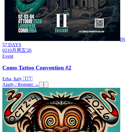
IN
57 DAYS
02
10月
周五
'26
Event
Como Tattoo Convention #2
Erba, Italy 🇮🇹
Apply / Register →