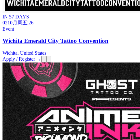
IN 57 DAYS
02
10月
周五
'26
Event
Wichita Emerald City Tattoo Convention
Wichita, United States
Apply / Register →