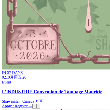
IN 57 DAYS
02
10月
周五
'26
Event
L’INDUSTRIE Convention de Tatouage Mauricie
Shawinigan, Canada 🇨🇦
Apply / Register →