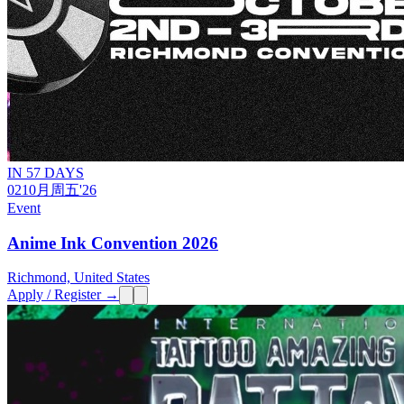
IN 57 DAYS
02
10月
周五
'26
Event
Anime Ink Convention 2026
Richmond, United States
Apply / Register →