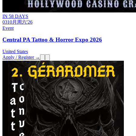
IN 58 DAYS
03
10月
周六
'26
Event
Central PA Tattoo & Horror Expo 2026
United States
Apply / Register →