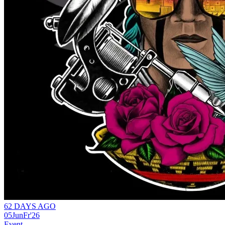
62 DAYS AGO
05
Jun
Fr
'26
Event