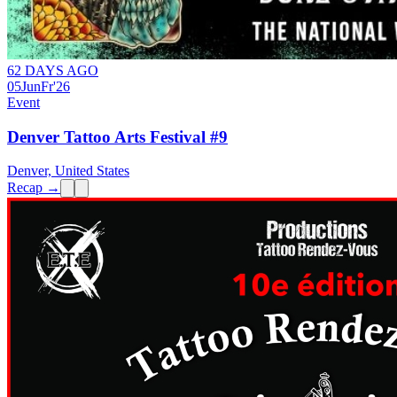
62 DAYS AGO
05
Jun
Fr
'26
Event
Denver Tattoo Arts Festival #9
Denver, United States
Recap →