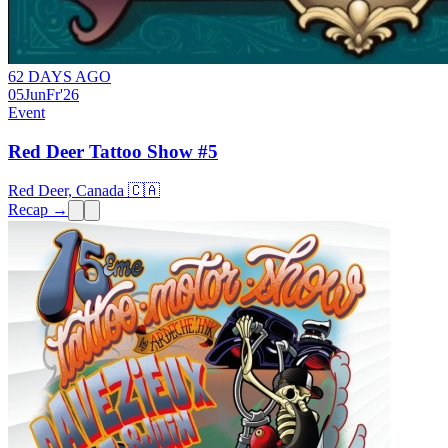
62 DAYS AGO
05
Jun
Fr
'26
Event
Red Deer Tattoo Show #5
Red Deer, Canada 🇨🇦
Recap →