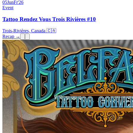
05
Jun
Fr
'26
Event
Tattoo Rendez Vous Trois Rivières #10
Trois-Rivières, Canada 🇨🇦
Recap →