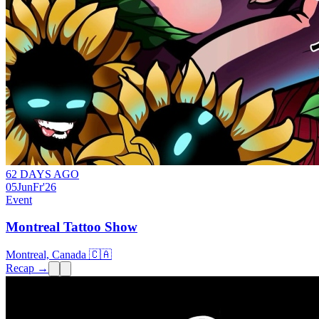
62 DAYS AGO
05
Jun
Fr
'26
Event
Montreal Tattoo Show
Montreal, Canada 🇨🇦
Recap →