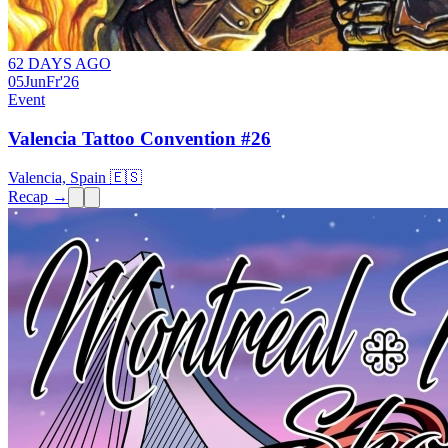
62 DAYS AGO
05
Jun
Fr
'26
Event
Valencia Tattoo Convention #26
Valencia, Spain 🇪🇸
Recap →