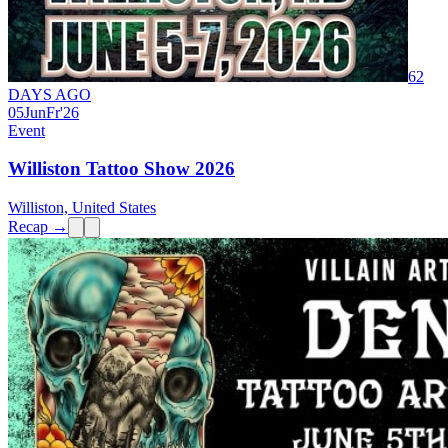
62
DAYS AGO
05
Jun
Fr
'26
Event
Williston Tattoo Show 2026
Williston, United States
Recap →