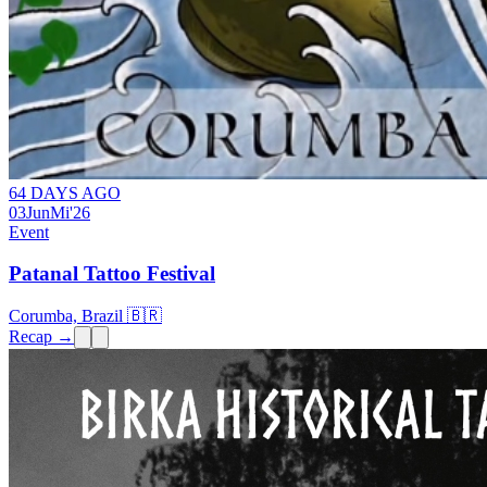
64 DAYS AGO
03
Jun
Mi
'26
Event
Patanal Tattoo Festival
Corumba, Brazil 🇧🇷
Recap →