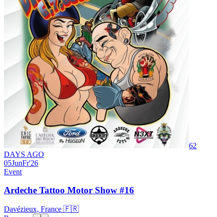
62
DAYS AGO
05
Jun
Fr
'26
Event
Ardeche Tattoo Motor Show #16
Davézieux, France 🇫🇷