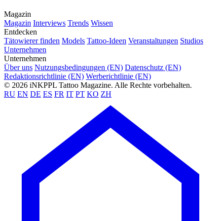
Magazin
Magazin
Interviews
Trends
Wissen
Entdecken
Tätowierer finden
Models
Tattoo-Ideen
Veranstaltungen
Studios
Unternehmen
Unternehmen
Über uns
Nutzungsbedingungen (EN)
Datenschutz (EN)
Redaktionsrichtlinie (EN)
Werberichtlinie (EN)
© 2026 iNKPPL Tattoo Magazine. Alle Rechte vorbehalten.
RU
EN
DE
ES
FR
IT
PT
KO
ZH