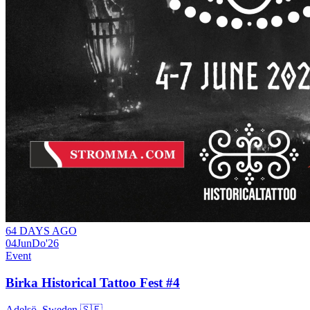
64 DAYS AGO
04
Jun
Do
'26
Event
Birka Historical Tattoo Fest #4
Adelsö, Sweden 🇸🇪