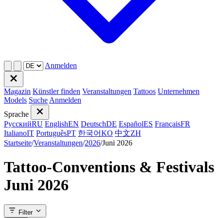
Anmelden
Magazin
Künstler finden
Veranstaltungen
Tattoos
Unternehmen
Models
Suche
Anmelden
Sprache
Русский
RU
English
EN
Deutsch
DE
Español
ES
Français
FR
Italiano
IT
Português
PT
한국어
KO
中文
ZH
Startseite
/
Veranstaltungen
/
2026
/
Juni 2026
Tattoo-Conventions & Festivals
Juni 2026
Filter