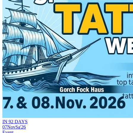
IN 92 DAYS
07
Nov
Sa
'26
Event