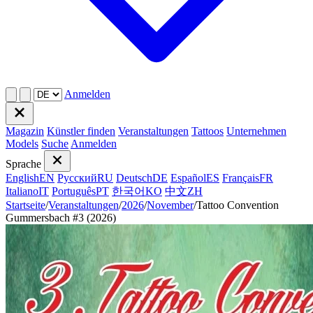
Anmelden
Magazin
Künstler finden
Veranstaltungen
Tattoos
Unternehmen
Models
Suche
Anmelden
Sprache
English
EN
Русский
RU
Deutsch
DE
Español
ES
Français
FR
Italiano
IT
Português
PT
한국어
KO
中文
ZH
Startseite
/
Veranstaltungen
/
2026
/
November
/
Tattoo Convention
Gummersbach #3 (2026)