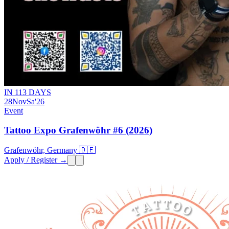
IN 113 DAYS
28
Nov
Sa
'26
Event
Tattoo Expo Grafenwöhr #6 (2026)
Grafenwöhr, Germany 🇩🇪
Apply / Register →