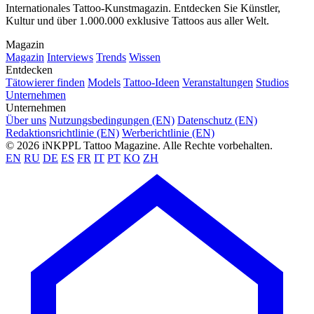
Internationales Tattoo-Kunstmagazin. Entdecken Sie Künstler,
Kultur und über 1.000.000 exklusive Tattoos aus aller Welt.
Magazin
Magazin
Interviews
Trends
Wissen
Entdecken
Tätowierer finden
Models
Tattoo-Ideen
Veranstaltungen
Studios
Unternehmen
Unternehmen
Über uns
Nutzungsbedingungen (EN)
Datenschutz (EN)
Redaktionsrichtlinie (EN)
Werberichtlinie (EN)
© 2026 iNKPPL Tattoo Magazine. Alle Rechte vorbehalten.
EN
RU
DE
ES
FR
IT
PT
KO
ZH