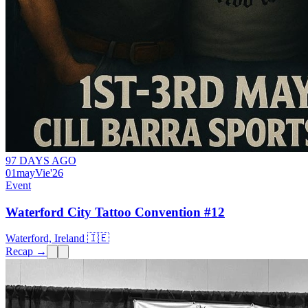
97 DAYS AGO
01
may
Vie
'26
Event
Waterford City Tattoo Convention #12
Waterford, Ireland 🇮🇪
Recap →