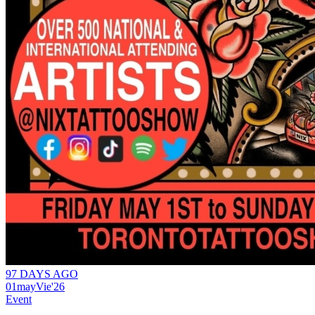
97 DAYS AGO
01
may
Vie
'26
Event