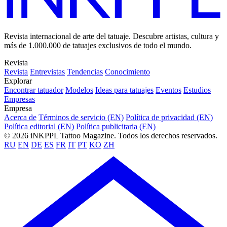
Revista internacional de arte del tatuaje. Descubre artistas, cultura y
más de 1.000.000 de tatuajes exclusivos de todo el mundo.
Revista
Revista
Entrevistas
Tendencias
Conocimiento
Explorar
Encontrar tatuador
Modelos
Ideas para tatuajes
Eventos
Estudios
Empresas
Empresa
Acerca de
Términos de servicio (EN)
Política de privacidad (EN)
Política editorial (EN)
Política publicitaria (EN)
© 2026 iNKPPL Tattoo Magazine. Todos los derechos reservados.
RU
EN
DE
ES
FR
IT
PT
KO
ZH