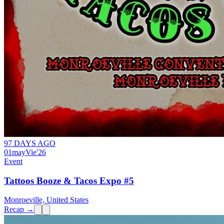
97 DAYS AGO
01
may
Vie
'26
Event
Tattoos Booze & Tacos Expo #5
Monroeville, United States
Recap →