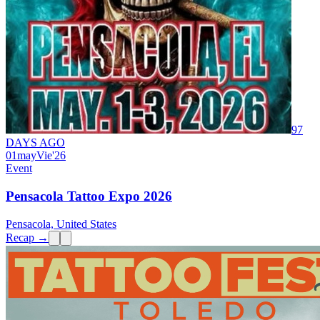
97
DAYS AGO
01
may
Vie
'26
Event
Pensacola Tattoo Expo 2026
Pensacola, United States
Recap →