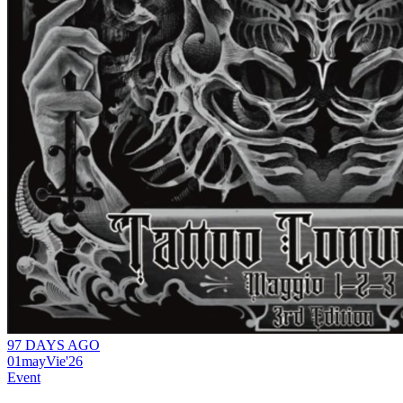
97 DAYS AGO
01
may
Vie
'26
Event