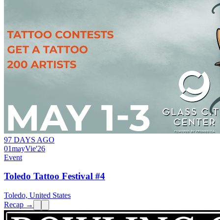
97 DAYS AGO
01
may
Vie
'26
Event
Toledo Tattoo Festival #4
Toledo, United States
Recap →