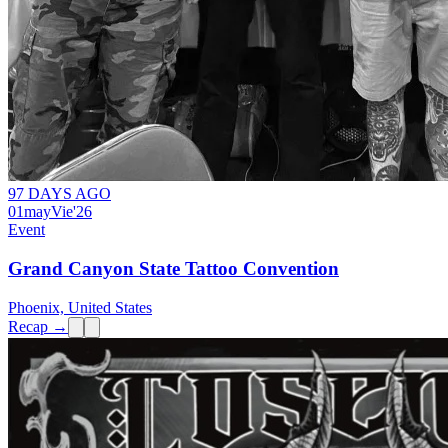
97 DAYS AGO
01
may
Vie
'26
Event
Grand Canyon State Tattoo Convention
Phoenix, United States
Recap →