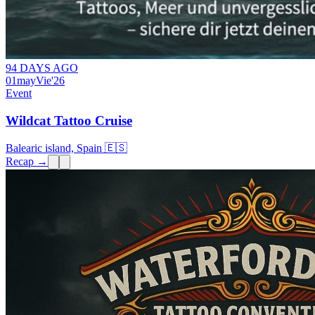
94 DAYS AGO
01
may
Vie
'26
Event
Wildcat Tattoo Cruise
Balearic island, Spain 🇪🇸
Recap →