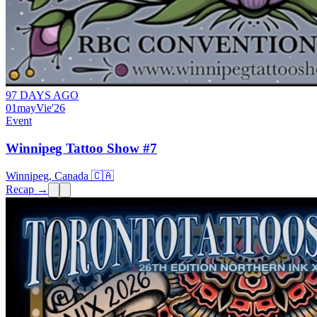
97 DAYS AGO
01
may
Vie
'26
Event
Winnipeg Tattoo Show #7
Winnipeg, Canada 🇨🇦
Recap →