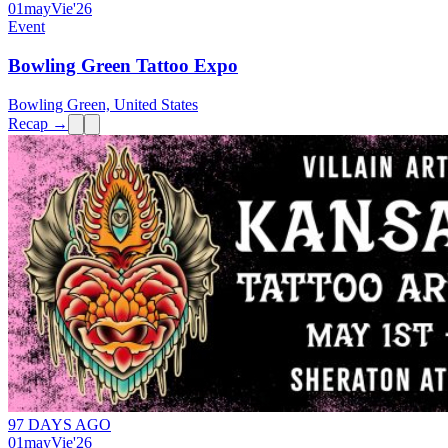
01
may
Vie
'26
Event
Bowling Green Tattoo Expo
Bowling Green, United States
Recap →
97 DAYS AGO
01
may
Vie
'26