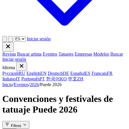
Iniciar sesión
Revista
Buscar artista
Eventos
Tatuajes
Empresas
Modelos
Buscar
Iniciar sesión
Idioma
Русский
RU
English
EN
Deutsch
DE
Español
ES
Français
FR
Italiano
IT
Português
PT
한국어
KO
中文
ZH
Inicio
/
Eventos
/
2026
/
Puede 2026
Convenciones y festivales de
tatuaje Puede 2026
Filtros