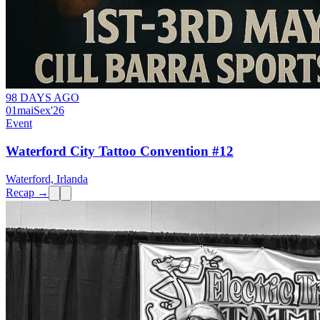
98 DAYS AGO
01
mai
Sex
'26
Event
Waterford City Tattoo Convention #12
Waterford, Irlanda
Recap →