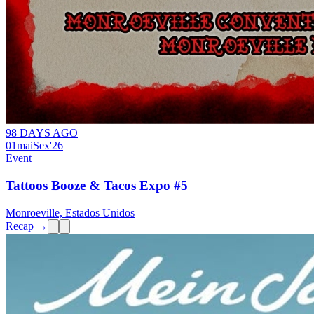
98 DAYS AGO
01
mai
Sex
'26
Event
Tattoos Booze & Tacos Expo #5
Monroeville, Estados Unidos
Recap →