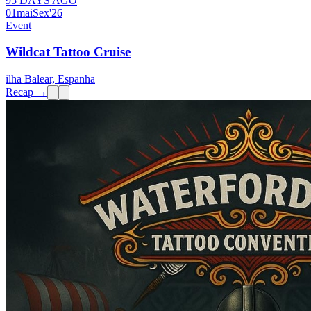
95 DAYS AGO
01
mai
Sex
'26
Event
Wildcat Tattoo Cruise
ilha Balear, Espanha
Recap →