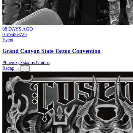
98 DAYS AGO
01
mai
Sex
'26
Event
Grand Canyon State Tattoo Convention
Phoenix, Estados Unidos
Recap →