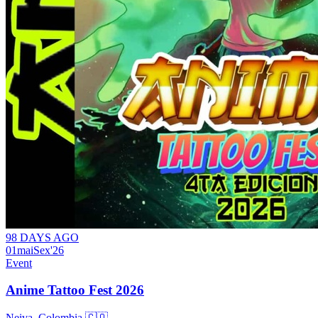
98 DAYS AGO
01
mai
Sex
'26
Event
Anime Tattoo Fest 2026
Neiva, Colombia 🇨🇴