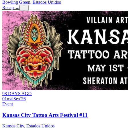
Bowling Green, Estados Unidos
Recap →
98 DAYS AGO
01
mai
Sex
'26
Event
Kansas City Tattoo Arts Festival #11
Kansas City, Estados Unidos