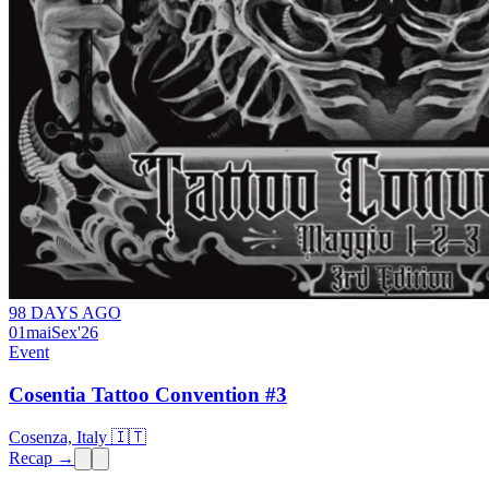
98 DAYS AGO
01
mai
Sex
'26
Event
Cosentia Tattoo Convention #3
Cosenza, Italy 🇮🇹
Recap →