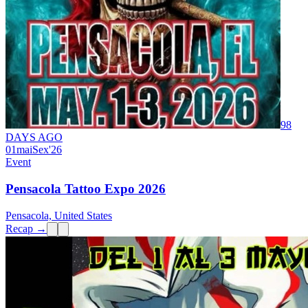
98
DAYS AGO
01
mai
Sex
'26
Event
Pensacola Tattoo Expo 2026
Pensacola, United States
Recap →