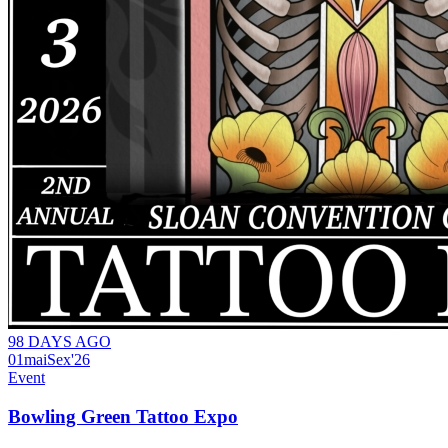
98 DAYS AGO
01
mai
Sex
'26
Event
Bowling Green Tattoo Expo