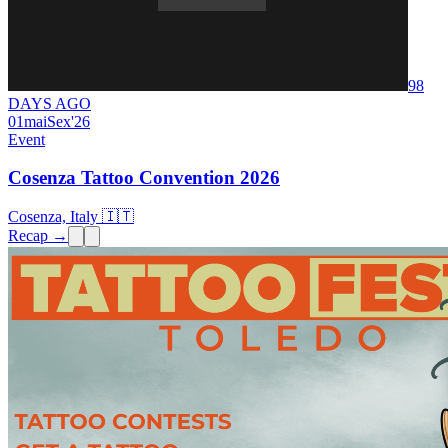
98
DAYS AGO
01
mai
Sex
'26
Event
Cosenza Tattoo Convention 2026
Cosenza, Italy 🇮🇹
Recap →