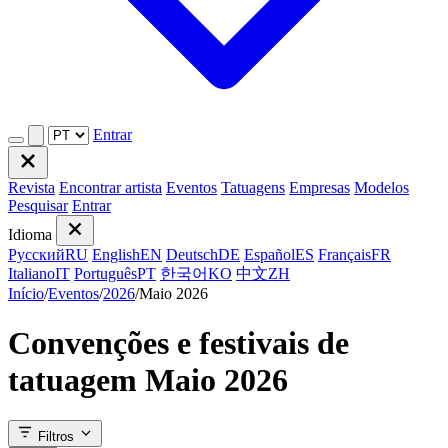
Entrar
Revista
Encontrar artista
Eventos
Tatuagens
Empresas
Modelos
Pesquisar
Entrar
Idioma
Русский
RU
English
EN
Deutsch
DE
Español
ES
Français
FR
Italiano
IT
Português
PT
한국어
KO
中文
ZH
Início
/
Eventos
/
2026
/
Maio 2026
Convenções e festivais de
tatuagem Maio 2026
Filtros