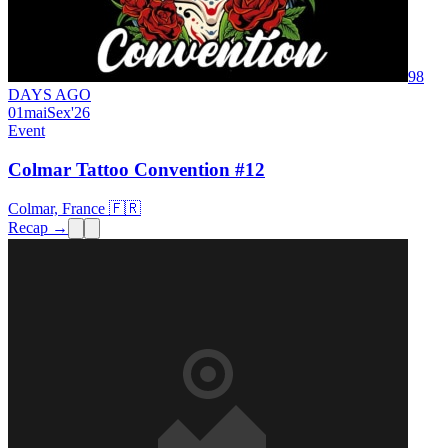
98
DAYS AGO
01
mai
Sex
'26
Event
Colmar Tattoo Convention #12
Colmar, France 🇫🇷
Recap →