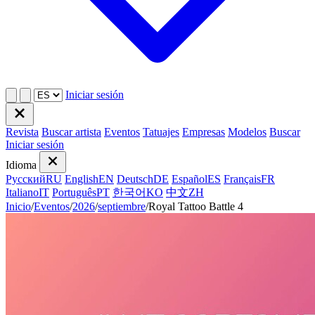
Iniciar sesión
Revista
Buscar artista
Eventos
Tatuajes
Empresas
Modelos
Buscar
Iniciar sesión
Idioma
Русский
RU
English
EN
Deutsch
DE
Español
ES
Français
FR
Italiano
IT
Português
PT
한국어
KO
中文
ZH
Inicio
/
Eventos
/
2026
/
septiembre
/
Royal Tattoo Battle 4