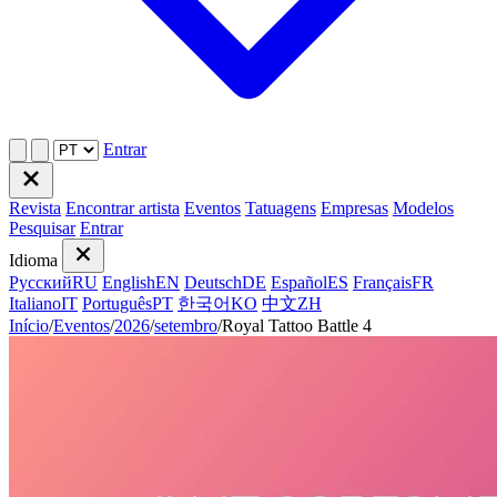
Entrar
Revista
Encontrar artista
Eventos
Tatuagens
Empresas
Modelos
Pesquisar
Entrar
Idioma
Русский
RU
English
EN
Deutsch
DE
Español
ES
Français
FR
Italiano
IT
Português
PT
한국어
KO
中文
ZH
Início
/
Eventos
/
2026
/
setembro
/
Royal Tattoo Battle 4