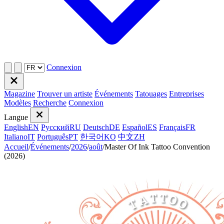
Connexion
Magazine
Trouver un artiste
Événements
Tatouages
Entreprises
Modèles
Recherche
Connexion
Langue
English
EN
Русский
RU
Deutsch
DE
Español
ES
Français
FR
Italiano
IT
Português
PT
한국어
KO
中文
ZH
Accueil
/
Événements
/
2026
/
août
/
Master Of Ink Tattoo Convention
(2026)