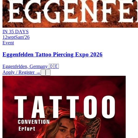
IN 35 DAYS
12
sept
Sam
'26
Event
Eggenfelden Tattoo Piercing Expo 2026
Eggenfelden, Germany 🇩🇪
Apply / Register →