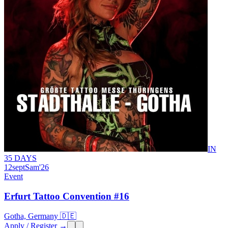
IN
35 DAYS
12
sept
Sam
'26
Event
Erfurt Tattoo Convention #16
Gotha, Germany 🇩🇪
Apply / Register →