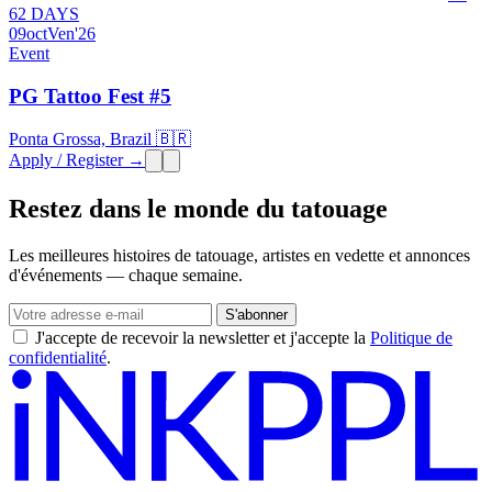
62 DAYS
09
oct
Ven
'26
Event
PG Tattoo Fest #5
Ponta Grossa, Brazil 🇧🇷
Apply / Register →
Restez dans le monde du tatouage
Les meilleures histoires de tatouage, artistes en vedette et annonces
d'événements — chaque semaine.
S'abonner
J'accepte de recevoir la newsletter et j'accepte la
Politique de
confidentialité
.