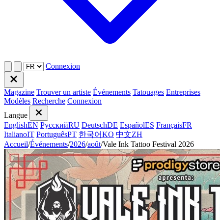
Connexion
Magazine
Trouver un artiste
Événements
Tatouages
Entreprises
Modèles
Recherche
Connexion
Langue
English
EN
Русский
RU
Deutsch
DE
Español
ES
Français
FR
Italiano
IT
Português
PT
한국어
KO
中文
ZH
Accueil
/
Événements
/
2026
/
août
/
Vale Ink Tattoo Festival 2026