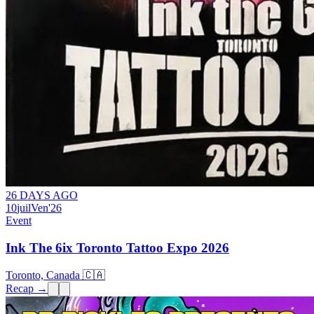
26 DAYS AGO
10
juil
Ven
'26
Event
Ink The 6ix Toronto Tattoo Expo 2026
Toronto, Canada 🇨🇦
Recap →