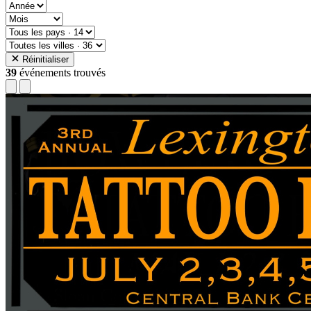
Réinitialiser
39
événements trouvés