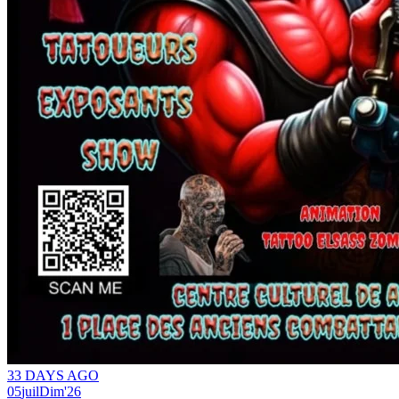
33 DAYS AGO
05
juil
Dim
'26