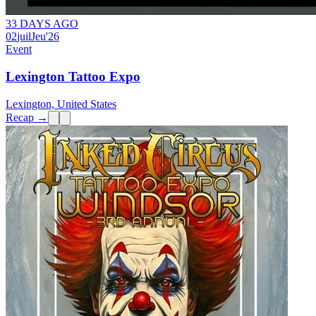
33 DAYS AGO
02
juil
Jeu
'26
Event
Lexington Tattoo Expo
Lexington, United States
Recap →