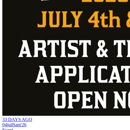
33 DAYS AGO
04
juil
Sam
'26
Event