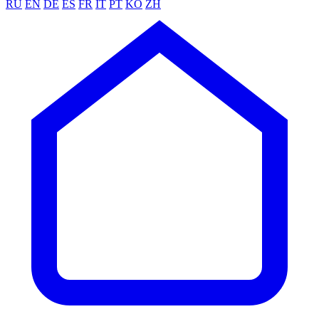
RU
EN
DE
ES
FR
IT
PT
KO
ZH