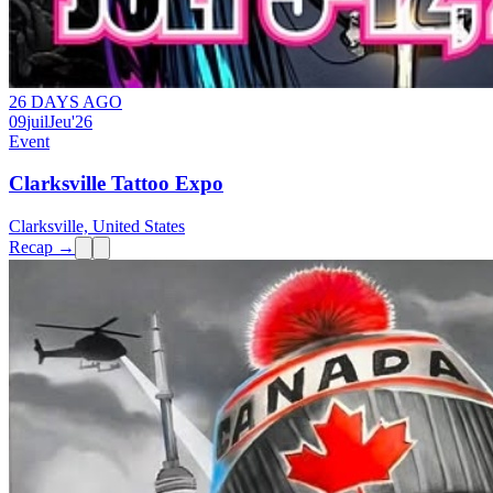
26 DAYS AGO
09
juil
Jeu
'26
Event
Clarksville Tattoo Expo
Clarksville, United States
Recap →