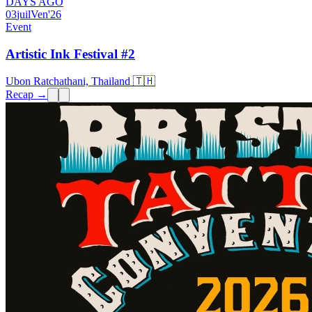
DAYS AGO
03
juil
Ven
'26
Event
Artistic Ink Festival #2
Ubon Ratchathani, Thailand 🇹🇭
Recap →