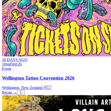
26 DAYS AGO
10
juil
Ven
'26
Event
Wellington Tattoo Convention 2026
Wellington, New Zealand 🇳🇿
Recap →