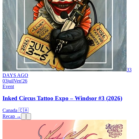
33
DAYS AGO
03
juil
Ven
'26
Event
Inked Circus Tattoo Expo – Windsor #3 (2026)
Canada 🇨🇦
Recap →