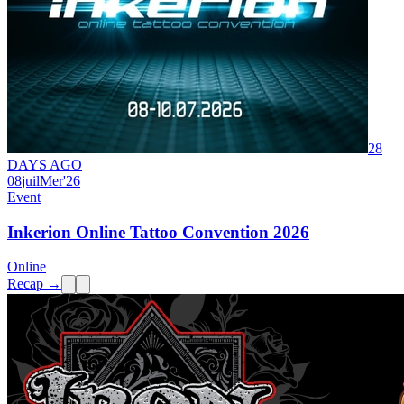
28
DAYS AGO
08
juil
Mer
'26
Event
Inkerion Online Tattoo Convention 2026
Online
Recap →