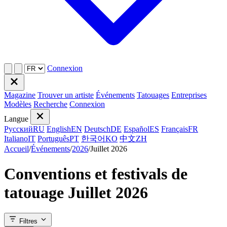
Connexion
Magazine
Trouver un artiste
Événements
Tatouages
Entreprises
Modèles
Recherche
Connexion
Langue
Русский
RU
English
EN
Deutsch
DE
Español
ES
Français
FR
Italiano
IT
Português
PT
한국어
KO
中文
ZH
Accueil
/
Événements
/
2026
/
Juillet 2026
Conventions et festivals de
tatouage Juillet 2026
Filtres