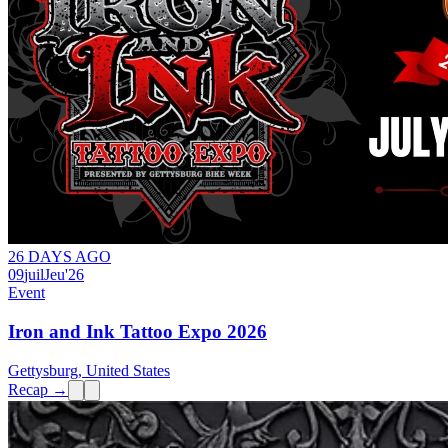
26 DAYS AGO
09
juil
Jeu
'26
Event
Iron and Ink Tattoo Expo 2026
Gettysburg, United States
Recap →