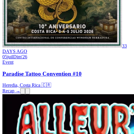
33
DAYS AGO
05
juil
Dim
'26
Event
Paradise Tattoo Convention #10
Heredia, Costa Rica 🇨🇷
Recap →