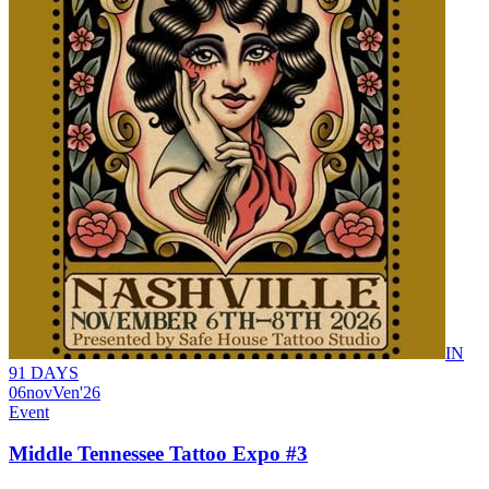
IN
91 DAYS
06
nov
Ven
'26
Event
Middle Tennessee Tattoo Expo #3