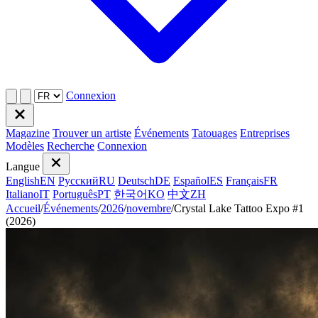
Connexion
Magazine
Trouver un artiste
Événements
Tatouages
Entreprises
Modèles
Recherche
Connexion
Langue
English
EN
Русский
RU
Deutsch
DE
Español
ES
Français
FR
Italiano
IT
Português
PT
한국어
KO
中文
ZH
Accueil
/
Événements
/
2026
/
novembre
/
Crystal Lake Tattoo Expo #1
(2026)