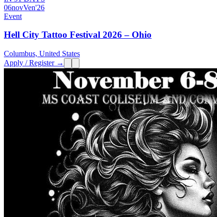
06
nov
Ven
'26
Event
Hell City Tattoo Festival 2026 – Ohio
Columbus, United States
Apply / Register →