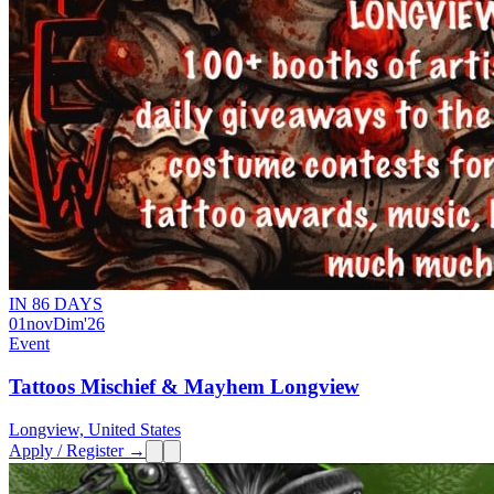
IN 86 DAYS
01
nov
Dim
'26
Event
Tattoos Mischief & Mayhem Longview
Longview, United States
Apply / Register →