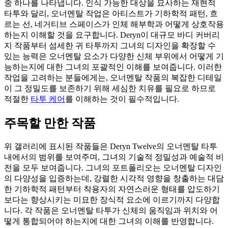
중 하나를 나타냅니다. 인식 가능한 대상을 묘사하는 재현적
타투와 달리, 오너멘탈 작업은 아티스트가 기하학적 패턴, 흐
르는 선, 네거티브 스페이스가 인체 해부학과 어떻게 상호작용
하는지 이해할 것을 요구합니다. Deryn이 대규모 바디 커버리
지 작품부터 섬세한 귀 타투까지 그녀의 디자인을 확장할 수
있는 능력은 오너멘탈 요소가 다양한 신체 부위에서 어떻게 기
능하는지에 대한 그녀의 포괄적인 이해를 보여줍니다. 이러한
작업을 고려하는 분들에게는, 오너멘탈 작품의 복잡한 디테일
이 그 정밀도를 보존하기 위해 세심한 치유를 필요로 하므로
적절한
타투 케어
를 이해하는 것이 필수적입니다.
주목할 만한 작품
위 갤러리에 표시된 작품들은 Deryn Twelve의 오너멘탈 타투
내에서의 범위를 보여주며, 그녀의 기술적 정밀성과 예술적 비
전을 모두 보여줍니다. 그녀의 포트폴리오는 오너멘탈 디자인
의 다양성을 입증하는데, 강렬한 시각적 영향을 창출하는 대담
한 기하학적 패턴부터 착용자의 자연스러운 형태를 압도하기
보다는 향상시키는 미묘한 장식적 요소에 이르기까지 다양합
니다. 각 작품은 오너멘탈 타투가 신체의 움직임과 위치와 어
떻게 통합되어야 하는지에 대한 그녀의 이해를 반영합니다.