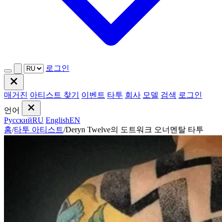
로그인
매거진
아티스트 찾기
이벤트
타투
회사
모델
검색
로그인
언어
Русский
RU
English
EN
홈
/
타투 아티스트
/
Deryn Twelve의 도트워크 오너멘탈 타투