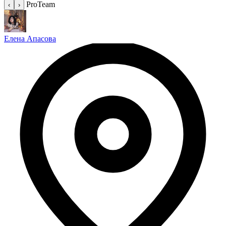
ProTeam
‹
›
Елена Апасова