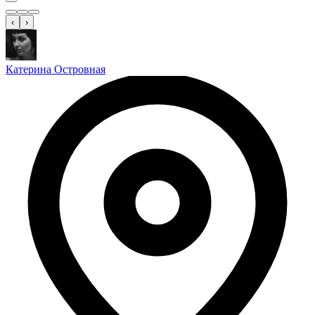
‹
›
Катерина Островная