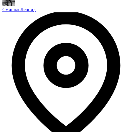
Смишко Леонид