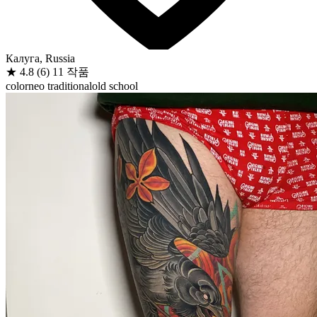
Калуга, Russia
★
4.8
(6)
11 작품
color
neo traditional
old school