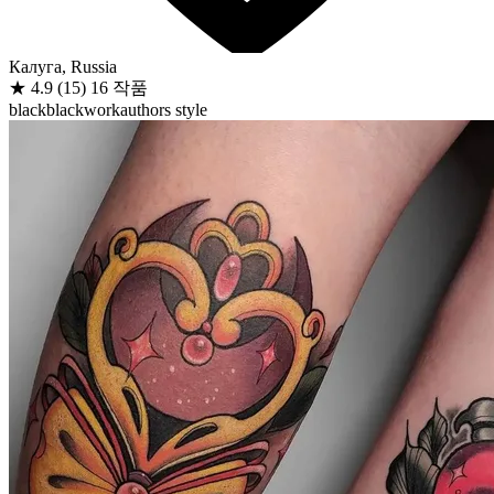
Калуга, Russia
★
4.9
(15)
16 작품
black
blackwork
authors style