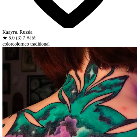
Калуга, Russia
★
5.0
(3)
7 작품
color
color
neo traditional