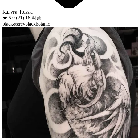
Калуга, Russia
★
5.0
(21)
16 작품
black&grey
black
botanic