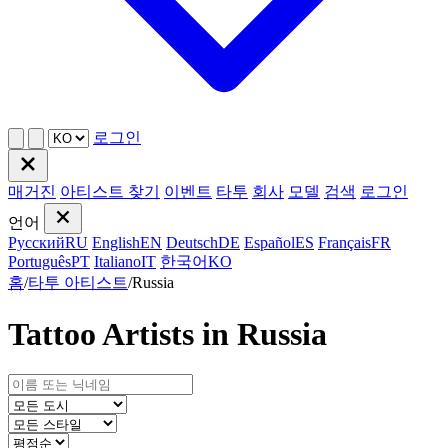
로그인
매거진
아티스트 찾기
이벤트
타투
회사
모델
검색
로그인
언어
Русский
RU
English
EN
Deutsch
DE
Español
ES
Français
FR
Português
PT
Italiano
IT
한국어
KO
홈
/
타투 아티스트
/
Russia
Tattoo Artists in Russia