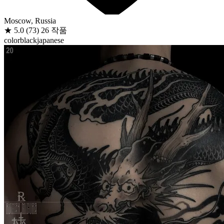
Moscow, Russia
★
5.0
(73)
26 작품
color
black
japanese