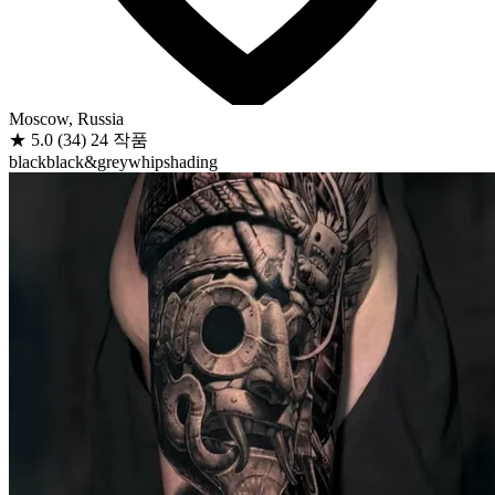
Moscow, Russia
★
5.0
(34)
24 작품
black
black&grey
whipshading