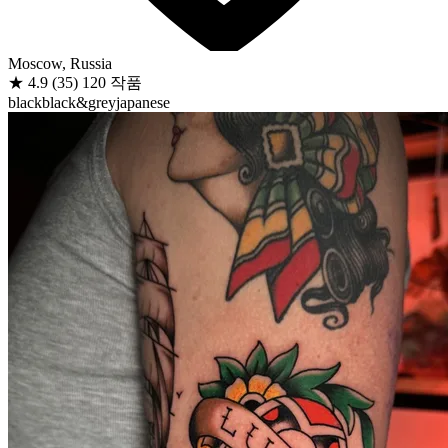
Moscow, Russia
★
4.9
(35)
120 작품
black
black&grey
japanese