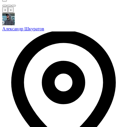
‹
›
Александр Шкуратов