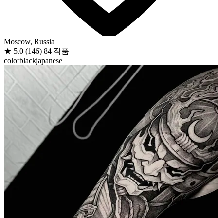
Moscow, Russia
★
5.0
(146)
84 작품
color
black
japanese