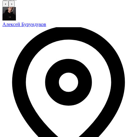
‹
›
Алексей Бурундуков