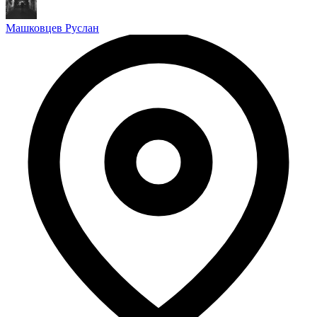
Машковцев Руслан