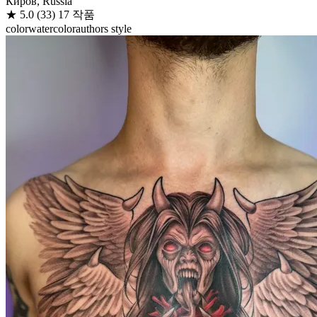
Киров, Russia
★
5.0
(33)
17 작품
color
watercolor
authors style