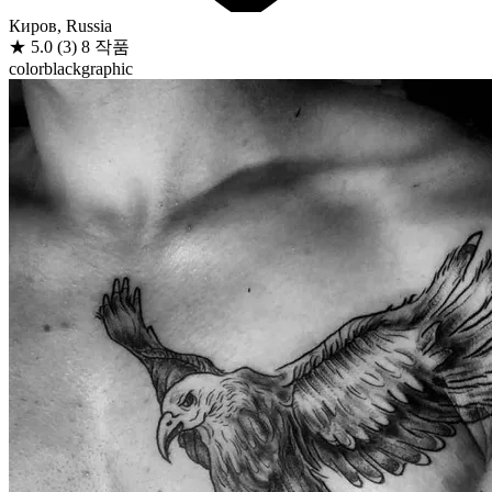
Киров, Russia
★
5.0
(3)
8 작품
color
black
graphic