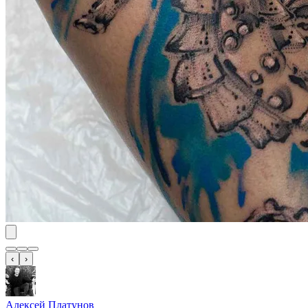
‹
›
Алексей Платунов