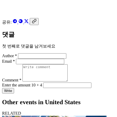
공유:
댓글
첫 번째로 댓글을 남겨보세요
Author *
Email *
Comment *
Enter the amount 10 + 4
Write
Other events in United States
RELATED