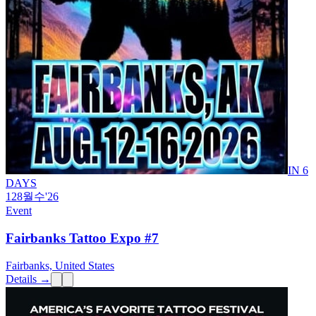
IN 6
DAYS
12
8월
수
'26
Event
Fairbanks Tattoo Expo #7
Fairbanks, United States
Details →