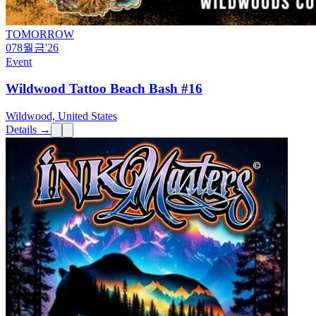
TOMORROW
07
8월
금
'26
Event
Wildwood Tattoo Beach Bash #16
Wildwood, United States
Details →