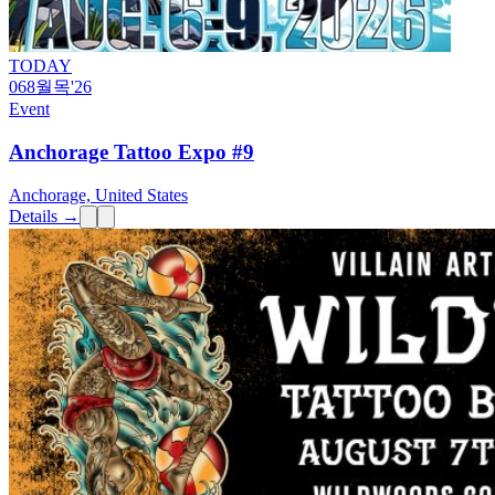
TODAY
06
8월
목
'26
Event
Anchorage Tattoo Expo #9
Anchorage, United States
Details →