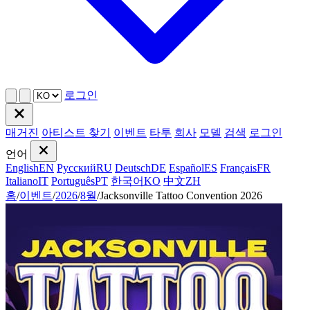
로그인
매거진
아티스트 찾기
이벤트
타투
회사
모델
검색
로그인
언어
English
EN
Русский
RU
Deutsch
DE
Español
ES
Français
FR
Italiano
IT
Português
PT
한국어
KO
中文
ZH
홈
/
이벤트
/
2026
/
8월
/
Jacksonville Tattoo Convention 2026