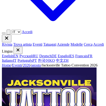
Accedi
Rivista
Trova artista
Eventi
Tatuaggi
Aziende
Modelle
Cerca
Accedi
Lingua
English
EN
Русский
RU
Deutsch
DE
Español
ES
Français
FR
Italiano
IT
Português
PT
한국어
KO
中文
ZH
Home
/
Eventi
/
2026
/
agosto
/
Jacksonville Tattoo Convention 2026