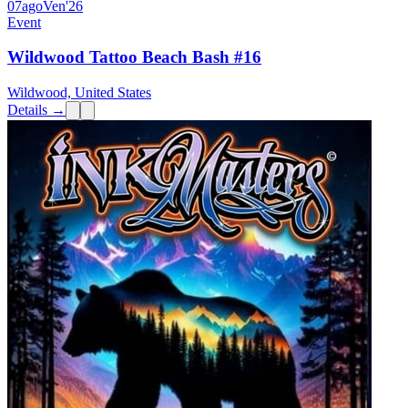
07
ago
Ven
'26
Event
Wildwood Tattoo Beach Bash #16
Wildwood, United States
Details →