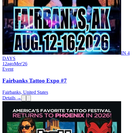
IN 4
DAYS
12
ago
Mer
'26
Event
Fairbanks Tattoo Expo #7
Fairbanks, United States
Details →