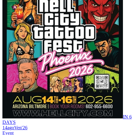
IN 6
DAYS
14
ago
Ven
'26
Event