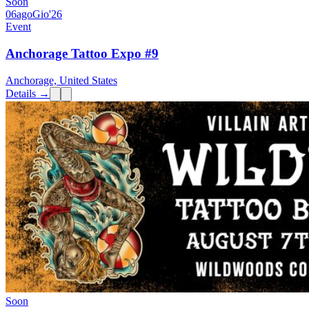
Soon
06
ago
Gio
'26
Event
Anchorage Tattoo Expo #9
Anchorage, United States
Details →
Soon